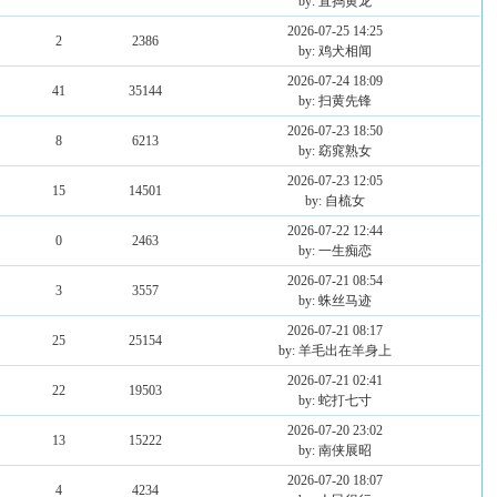
by: 直捣黄龙
2026-07-25 14:25
2
2386
by: 鸡犬相闻
2026-07-24 18:09
41
35144
by: 扫黄先锋
2026-07-23 18:50
8
6213
by: 窈窕熟女
2026-07-23 12:05
15
14501
by: 自梳女
2026-07-22 12:44
0
2463
by: 一生痴恋
2026-07-21 08:54
3
3557
by: 蛛丝马迹
2026-07-21 08:17
25
25154
by: 羊毛出在羊身上
2026-07-21 02:41
22
19503
by: 蛇打七寸
2026-07-20 23:02
13
15222
by: 南侠展昭
2026-07-20 18:07
4
4234