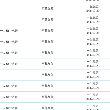
一生痴恋
至尊红颜
2026-07-30
一生痴恋
至尊红颜
2026-07-29
一生痴恋
━━→稳中求赚
至尊红颜
2026-07-30
一生痴恋
━━→稳中求赚
至尊红颜
2026-07-29
一生痴恋
━━→稳中求赚
至尊红颜
2026-07-28
一生痴恋
━━→稳中求赚
至尊红颜
2026-07-23
一生痴恋
至尊红颜
2026-07-26
一生痴恋
━━→稳中求赚
至尊红颜
2026-07-26
一生痴恋
━━→稳中求赚
至尊红颜
2026-07-26
一生痴恋
━━→稳中求赚
至尊红颜