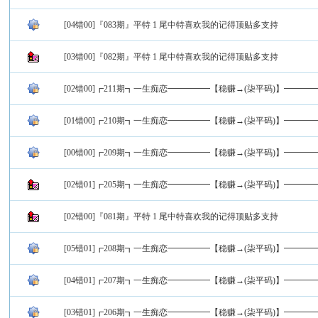
[04错00]『083期』平特 1 尾中特喜欢我的记得顶贴多支持
[03错00]『082期』平特 1 尾中特喜欢我的记得顶贴多支持
[02错00]┏211期┓一生痴恋━━━━━【稳赚→(柒平码)】━━━
[01错00]┏210期┓一生痴恋━━━━━【稳赚→(柒平码)】━━━
[00错00]┏209期┓一生痴恋━━━━━【稳赚→(柒平码)】━━━
[02错01]┏205期┓一生痴恋━━━━━【稳赚→(柒平码)】━━━
[02错00]『081期』平特 1 尾中特喜欢我的记得顶贴多支持
[05错01]┏208期┓一生痴恋━━━━━【稳赚→(柒平码)】━━━
[04错01]┏207期┓一生痴恋━━━━━【稳赚→(柒平码)】━━━
[03错01]┏206期┓一生痴恋━━━━━【稳赚→(柒平码)】━━━