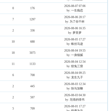
2026-08-07 07:06
0
176
by: 一生痴恋
2026-08-06 20:17
7
1297
by: 为了你干杯
2026-08-06 16:35
2
336
by: 梦里梦
2026-08-05 17:27
10
688
by: 蛛丝马迹
2026-08-04 19:55
18
5075
by: 一身猫腻
2026-08-04 12:54
11
1133
by: 狡兔三窟
2026-08-04 09:25
6
708
by: 龙生九子
2026-08-03 12:34
2
445
by: 快马加鞭
2026-08-03 04:30
2
597
by: 无情的情书
2026-08-01 17:27
5
709
by: 指鹿为马