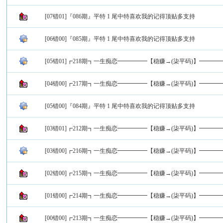
[07错01]『086期』平特 1 尾中特喜欢我的记得顶贴多支持
[06错00]『085期』平特 1 尾中特喜欢我的记得顶贴多支持
[05错01]┏218期┓一生痴恋━━━━━【稳赚→(柒平码)】━━━
[04错00]┏217期┓一生痴恋━━━━━【稳赚→(柒平码)】━━━
[05错00]『084期』平特 1 尾中特喜欢我的记得顶贴多支持
[03错01]┏212期┓一生痴恋━━━━━【稳赚→(柒平码)】━━━
[03错00]┏216期┓一生痴恋━━━━━【稳赚→(柒平码)】━━━
[02错00]┏215期┓一生痴恋━━━━━【稳赚→(柒平码)】━━━
[01错00]┏214期┓一生痴恋━━━━━【稳赚→(柒平码)】━━━
[00错00]┏213期┓一生痴恋━━━━━【稳赚→(柒平码)】━━━