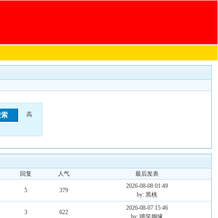
高
回复
人气
最后发表
2026-08-08 01:49
5
379
by: 黑桃
2026-08-07 15:46
3
622
by: 啼笑姻缘