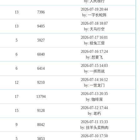
by: 人民很行
2026-07-19 20:44
13
7396
by: 一字长蛇阵
2026-07-18 18:07
13
9405
by: 天马行空
2026-07-17 16:01
5
5927
by: 狡兔三窟
2026-07-16 17:24
6
6040
by: 想要飞
2026-07-15 14:03
6
6414
by: 一挥而就
2026-07-14 16:12
12
9210
by: 一世龙门
2026-07-13 20:35
17
13794
by: 咖啡屋
2026-07-12 17:44
15
9128
by: 老朽
2026-07-11 15:33
9
8042
by: 挂羊头卖狗肉
2026-07-10 17:50
5
5853