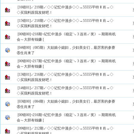
[16错01]↙219期↙◇◇记忆中漫步◇◇→55555平特 Ⅱ 肖→◇
◇买我料跟我发财吧！
[15错01]↙218期↙◇◇记忆中漫步◇◇→55555平特 Ⅱ 肖→◇
◇买我料跟我发财吧！
[00错00]≮218期≯记忆中漫步《稳定↘ 3 连肖↙奖》～期期有机
会～大胆有钱赚 [
[04错00]（085期）大姑娘小媳妇，少妇美女们，最厉害的参赛
⑧生肖来了
[00错00]≮217期≯记忆中漫步《稳定↘ 3 连肖↙奖》～期期有机
会～大胆有钱赚 [
[13错01]↙216期↙◇◇记忆中漫步◇◇→55555平特 Ⅱ 肖→◇
◇买我料跟我发财吧！
[14错01]↙217期↙◇◇记忆中漫步◇◇→55555平特 Ⅱ 肖→◇
◇买我料跟我发财吧！
[03错00]（084期）大姑娘小媳妇，少妇美女们，最厉害的参赛
⑧生肖来了
[00错00]≮216期≯记忆中漫步《稳定↘ 3 连肖↙奖》～期期有机
会～大胆有钱赚 [
[09错01]↙212期↙◇◇记忆中漫步◇◇→55555平特 Ⅱ 肖→◇
◇买我料跟我发财吧！