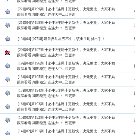
跟踪看看.期期稳定.连连大中...己更新
[22错05]第199期 ╋必中3连尾╋更新快，决无更改，大家不妨
跟踪看看.期期稳定.连连大中...己更新
[21错04]第198期 ╋必中3连尾╋更新快，决无更改，大家不妨
跟踪看看.期期稳定.连连大中...己更新
[13错04]{077期}娱乐反斗星五不中，该出手时就出手！
[20错04]第197期 ╋必中3连尾╋更新快，决无更改，大家不妨
跟踪看看.期期稳定.连连大中...己更新
[19错04]第196期 ╋必中3连尾╋更新快，决无更改，大家不妨
跟踪看看.期期稳定.连连大中...己更新
[18错04]第195期 ╋必中3连尾╋更新快，决无更改，大家不妨
跟踪看看.期期稳定.连连大中...己更新
[17错03]第194期 ╋必中3连尾╋更新快，决无更改，大家不妨
跟踪看看.期期稳定.连连大中...己更新
[16错03]第193期 ╋必中3连尾╋更新快，决无更改，大家不妨
跟踪看看.期期稳定.连连大中...己更新
[15错03]第192期 ╋必中3连尾╋更新快，决无更改，大家不妨
跟踪看看.期期稳定.连连大中...己更新
[14错02]第191期 ╋必中3连尾╋更新快，决无更改，大家不妨