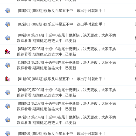
[03错01]{083期}娱乐反斗星五不中，该出手时就出手！
[02错01]{082期}娱乐反斗星五不中，该出手时就出手！
[00错00]第211期 ╋必中3连尾╋更新快，决无更改，大家不妨
跟踪看看.期期稳定.连连大中...己更新
[05错02]第205期 ╋必中3连尾╋更新快，决无更改，大家不妨
跟踪看看.期期稳定.连连大中...己更新
[10错03]第210期 ╋必中3连尾╋更新快，决无更改，大家不妨
跟踪看看.期期稳定.连连大中...己更新
[01错00]{081期}娱乐反斗星五不中，该出手时就出手！
[09错02]第209期 ╋必中3连尾╋更新快，决无更改，大家不妨
跟踪看看.期期稳定.连连大中...己更新
[08错02]第208期 ╋必中3连尾╋更新快，决无更改，大家不妨
跟踪看看.期期稳定.连连大中...己更新
[07错02]第207期 ╋必中3连尾╋更新快，决无更改，大家不妨
跟踪看看.期期稳定.连连大中...己更新
[00错00]{080期}娱乐反斗星五不中，该出手时就出手！