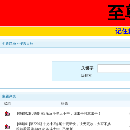
至
记住我
至尊红颜
»
搜索目标
关键字
级搜索
主题列表
状态
标题
[06错02]{086期}娱乐反斗星五不中，该出手时就出手！
[08错01]第220期 ╋必中3连尾╋更新快，决无更改，大家不妨
跟踪看看.期期稳定.连连大中...己更新