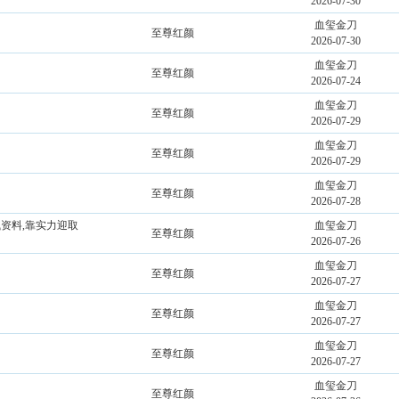
2026-07-30
血玺金刀
。
至尊红颜
2026-07-30
血玺金刀
至尊红颜
2026-07-24
血玺金刀
至尊红颜
2026-07-29
血玺金刀
。
至尊红颜
2026-07-29
血玺金刀
至尊红颜
2026-07-28
赚钱资料,靠实力迎取
血玺金刀
至尊红颜
2026-07-26
血玺金刀
。
至尊红颜
2026-07-27
血玺金刀
。
至尊红颜
2026-07-27
血玺金刀
至尊红颜
2026-07-27
血玺金刀
。
至尊红颜