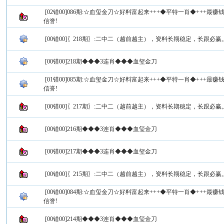
[02错00]086期:☆血玺金刀☆好料富起来+++◆平特一肖◆+++最
信誉!
[00错00]〖218期〗:二中二（越前越主），资料长期稳定，长跟必赢
[00错00]218期◆◆◆3连肖◆◆◆血玺金刀
[01错00]085期:☆血玺金刀☆好料富起来+++◆平特一肖◆+++最
信誉!
[00错00]〖217期〗:二中二（越前越主），资料长期稳定，长跟必赢
[00错00]216期◆◆◆3连肖◆◆◆血玺金刀
[00错00]217期◆◆◆3连肖◆◆◆血玺金刀
[00错00]〖215期〗:二中二（越前越主），资料长期稳定，长跟必赢
[00错00]084期:☆血玺金刀☆好料富起来+++◆平特一肖◆+++最
信誉!
[00错00]214期◆◆◆3连肖◆◆◆血玺金刀