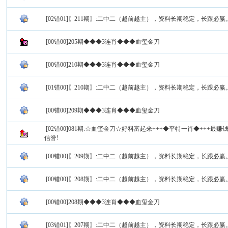
[02错01]〖211期〗:二中二（越前越主），资料长期稳定，长跟必赢
[00错00]205期◆◆◆3连肖◆◆◆血玺金刀
[00错00]210期◆◆◆3连肖◆◆◆血玺金刀
[01错00]〖210期〗:二中二（越前越主），资料长期稳定，长跟必赢
[00错00]209期◆◆◆3连肖◆◆◆血玺金刀
[02错00]081期:☆血玺金刀☆好料富起来+++◆平特一肖◆+++最
信誉!
[00错00]〖209期〗:二中二（越前越主），资料长期稳定，长跟必赢
[00错00]〖208期〗:二中二（越前越主），资料长期稳定，长跟必赢
[00错00]208期◆◆◆3连肖◆◆◆血玺金刀
[03错01]〖207期〗:二中二（越前越主），资料长期稳定，长跟必赢