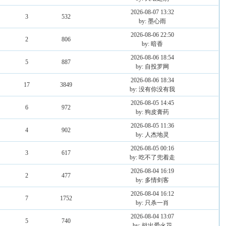
2026-08-07 13:32
3
532
by: 墨心雨
2026-08-06 22:50
2
806
by: 暗香
2026-08-06 18:54
5
887
by: 自投罗网
2026-08-06 18:34
17
3849
by: 没有你没有我
2026-08-05 14:45
6
972
by: 狗皮膏药
2026-08-05 11:36
4
902
by: 人杰地灵
2026-08-05 00:16
3
617
by: 吃不了兜着走
2026-08-04 16:19
2
477
by: 多情剑客
2026-08-04 16:12
7
1752
by: 只杀一肖
2026-08-04 13:07
5
740
by: 挞出爱火花