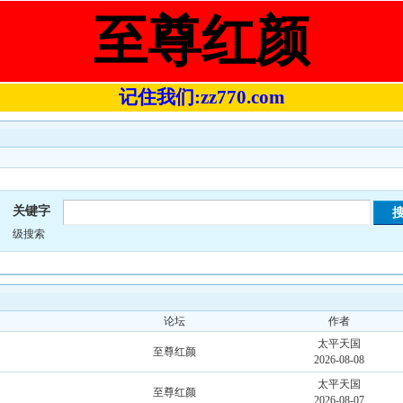
至尊红颜
记住我们:zz770.com
关键字
级搜索
论坛
作者
太平天国
至尊红颜
2026-08-08
太平天国
至尊红颜
2026-08-07