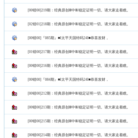
[00错00]219期：经典原创Ⅲ中Ⅲ/稳定证明一切。请大家走着瞧。
[02错01]218期：经典原创Ⅲ中Ⅲ/稳定证明一切。请大家走着瞧。
[00错00]『085期』■I太平天国特码24I■恭喜发财，
[01错00]217期：经典原创Ⅲ中Ⅲ/稳定证明一切。请大家走着瞧。
[00错00]216期：经典原创Ⅲ中Ⅲ/稳定证明一切。请大家走着瞧。
[00错00]『084期』■I太平天国特码24I■恭喜发财，
[00错00]212期：经典原创Ⅲ中Ⅲ/稳定证明一切。请大家走着瞧。
[00错00]213期：经典原创Ⅲ中Ⅲ/稳定证明一切。请大家走着瞧。
[00错00]215期：经典原创Ⅲ中Ⅲ/稳定证明一切。请大家走着瞧。
[00错00]214期：经典原创Ⅲ中Ⅲ/稳定证明一切。请大家走着瞧。