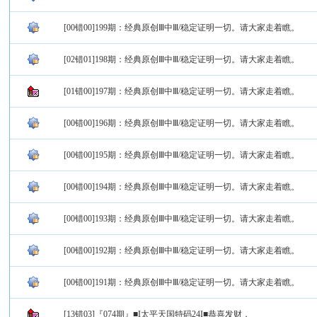
[00错00]199期：经典原创Ⅲ中Ⅲ/稳定证明一切。请大家走着瞧。
[02错01]198期：经典原创Ⅲ中Ⅲ/稳定证明一切。请大家走着瞧。
[01错00]197期：经典原创Ⅲ中Ⅲ/稳定证明一切。请大家走着瞧。
[00错00]196期：经典原创Ⅲ中Ⅲ/稳定证明一切。请大家走着瞧。
[00错00]195期：经典原创Ⅲ中Ⅲ/稳定证明一切。请大家走着瞧。
[00错00]194期：经典原创Ⅲ中Ⅲ/稳定证明一切。请大家走着瞧。
[00错00]193期：经典原创Ⅲ中Ⅲ/稳定证明一切。请大家走着瞧。
[00错00]192期：经典原创Ⅲ中Ⅲ/稳定证明一切。请大家走着瞧。
[00错00]191期：经典原创Ⅲ中Ⅲ/稳定证明一切。请大家走着瞧。
[13错03]『074期』■I太平天国特码24I■恭喜发财，