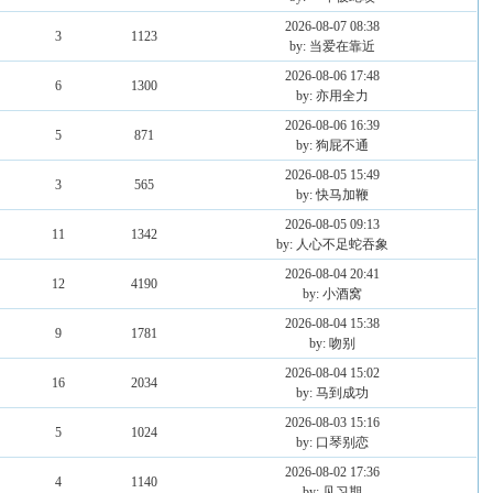
2026-08-07 08:38
3
1123
by: 当爱在靠近
2026-08-06 17:48
6
1300
by: 亦用全力
2026-08-06 16:39
5
871
by: 狗屁不通
2026-08-05 15:49
3
565
by: 快马加鞭
2026-08-05 09:13
11
1342
by: 人心不足蛇吞象
2026-08-04 20:41
12
4190
by: 小酒窝
2026-08-04 15:38
9
1781
by: 吻别
2026-08-04 15:02
16
2034
by: 马到成功
2026-08-03 15:16
5
1024
by: 口琴别恋
2026-08-02 17:36
4
1140
by: 见习期