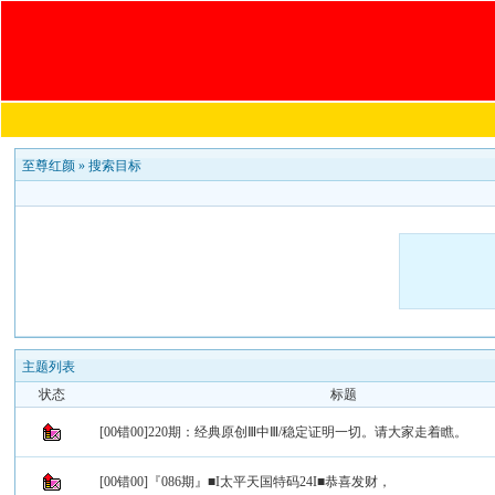
至尊红颜
»
搜索目标
主题列表
状态
标题
[00错00]220期：经典原创Ⅲ中Ⅲ/稳定证明一切。请大家走着瞧。
[00错00]『086期』■I太平天国特码24I■恭喜发财，