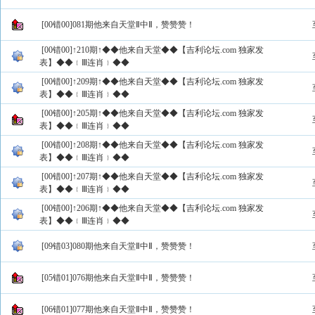
[00错00]081期他来自天堂Ⅱ中Ⅱ，赞赞赞！
[00错00]↑210期↑◆◆他来自天堂◆◆【吉利论坛.com 独家发
表】◆◆﹛Ⅲ连肖﹜◆◆
[00错00]↑209期↑◆◆他来自天堂◆◆【吉利论坛.com 独家发
表】◆◆﹛Ⅲ连肖﹜◆◆
[00错00]↑205期↑◆◆他来自天堂◆◆【吉利论坛.com 独家发
表】◆◆﹛Ⅲ连肖﹜◆◆
[00错00]↑208期↑◆◆他来自天堂◆◆【吉利论坛.com 独家发
表】◆◆﹛Ⅲ连肖﹜◆◆
[00错00]↑207期↑◆◆他来自天堂◆◆【吉利论坛.com 独家发
表】◆◆﹛Ⅲ连肖﹜◆◆
[00错00]↑206期↑◆◆他来自天堂◆◆【吉利论坛.com 独家发
表】◆◆﹛Ⅲ连肖﹜◆◆
[09错03]080期他来自天堂Ⅱ中Ⅱ，赞赞赞！
[05错01]076期他来自天堂Ⅱ中Ⅱ，赞赞赞！
[06错01]077期他来自天堂Ⅱ中Ⅱ，赞赞赞！