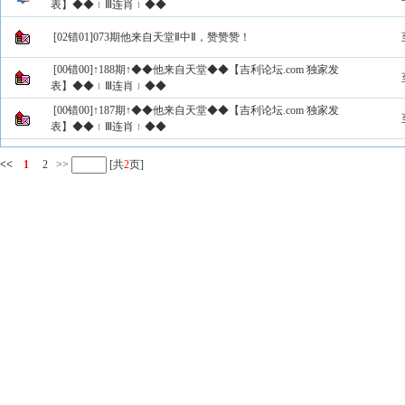
表】◆◆﹛Ⅲ连肖﹜◆◆
[02错01]073期他来自天堂Ⅱ中Ⅱ，赞赞赞！
[00错00]↑188期↑◆◆他来自天堂◆◆【吉利论坛.com 独家发
表】◆◆﹛Ⅲ连肖﹜◆◆
[00错00]↑187期↑◆◆他来自天堂◆◆【吉利论坛.com 独家发
表】◆◆﹛Ⅲ连肖﹜◆◆
<<
1
2
>>
[共
2
页]