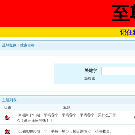
至
记住我
至尊红颜
»
搜索目标
关键字
级搜索
主题列表
状态
标题
[03错01]219期：平码⑥个，平码⑥个，平码⑥个，买什么开什
么！赢完庄家的钱！！
[13错03]086期：◇→平特一尾◇→拭目以待 ◇→坐等收金。