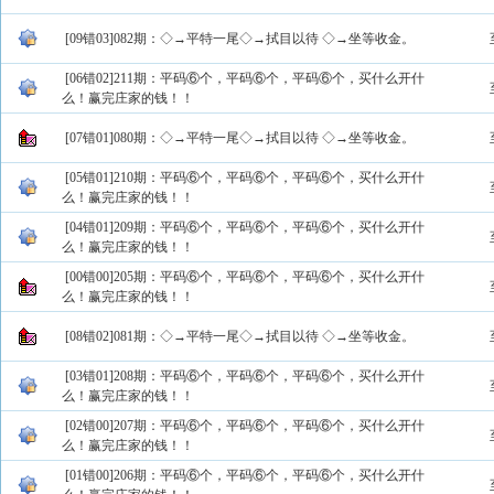
[09错03]082期：◇→平特一尾◇→拭目以待 ◇→坐等收金。
[06错02]211期：平码⑥个，平码⑥个，平码⑥个，买什么开什
么！赢完庄家的钱！！
[07错01]080期：◇→平特一尾◇→拭目以待 ◇→坐等收金。
[05错01]210期：平码⑥个，平码⑥个，平码⑥个，买什么开什
么！赢完庄家的钱！！
[04错01]209期：平码⑥个，平码⑥个，平码⑥个，买什么开什
么！赢完庄家的钱！！
[00错00]205期：平码⑥个，平码⑥个，平码⑥个，买什么开什
么！赢完庄家的钱！！
[08错02]081期：◇→平特一尾◇→拭目以待 ◇→坐等收金。
[03错01]208期：平码⑥个，平码⑥个，平码⑥个，买什么开什
么！赢完庄家的钱！！
[02错00]207期：平码⑥个，平码⑥个，平码⑥个，买什么开什
么！赢完庄家的钱！！
[01错00]206期：平码⑥个，平码⑥个，平码⑥个，买什么开什