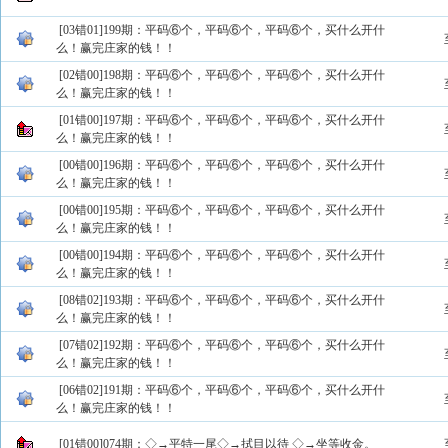
[03错01]199期：平码⑥个，平码⑥个，平码⑥个，买什么开什
么！赢完庄家的钱！！
[02错00]198期：平码⑥个，平码⑥个，平码⑥个，买什么开什
么！赢完庄家的钱！！
[01错00]197期：平码⑥个，平码⑥个，平码⑥个，买什么开什
么！赢完庄家的钱！！
[00错00]196期：平码⑥个，平码⑥个，平码⑥个，买什么开什
么！赢完庄家的钱！！
[00错00]195期：平码⑥个，平码⑥个，平码⑥个，买什么开什
么！赢完庄家的钱！！
[00错00]194期：平码⑥个，平码⑥个，平码⑥个，买什么开什
么！赢完庄家的钱！！
[08错02]193期：平码⑥个，平码⑥个，平码⑥个，买什么开什
么！赢完庄家的钱！！
[07错02]192期：平码⑥个，平码⑥个，平码⑥个，买什么开什
么！赢完庄家的钱！！
[06错02]191期：平码⑥个，平码⑥个，平码⑥个，买什么开什
么！赢完庄家的钱！！
[01错00]074期：◇→平特一尾◇→拭目以待 ◇→坐等收金。