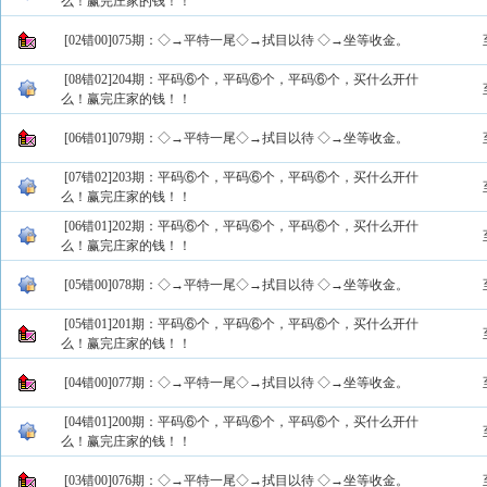
么！赢完庄家的钱！！
[02错00]075期：◇→平特一尾◇→拭目以待 ◇→坐等收金。
[08错02]204期：平码⑥个，平码⑥个，平码⑥个，买什么开什
么！赢完庄家的钱！！
[06错01]079期：◇→平特一尾◇→拭目以待 ◇→坐等收金。
[07错02]203期：平码⑥个，平码⑥个，平码⑥个，买什么开什
么！赢完庄家的钱！！
[06错01]202期：平码⑥个，平码⑥个，平码⑥个，买什么开什
么！赢完庄家的钱！！
[05错00]078期：◇→平特一尾◇→拭目以待 ◇→坐等收金。
[05错01]201期：平码⑥个，平码⑥个，平码⑥个，买什么开什
么！赢完庄家的钱！！
[04错00]077期：◇→平特一尾◇→拭目以待 ◇→坐等收金。
[04错01]200期：平码⑥个，平码⑥个，平码⑥个，买什么开什
么！赢完庄家的钱！！
[03错00]076期：◇→平特一尾◇→拭目以待 ◇→坐等收金。