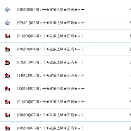
[00错00]084期：╋★破茧边缘★正码★＝╋
[02错01]083期：╋★破茧边缘★正码★＝╋
[01错00]082期：╋★破茧边缘★正码★＝╋
[00错00]081期：╋★破茧边缘★正码★＝╋
[02错01]080期：╋★破茧边缘★正码★＝╋
[14错03]075期：╋★破茧边缘★正码★＝╋
[15错04]076期：╋★破茧边缘★正码★＝╋
[01错00]079期：╋★破茧边缘★正码★＝╋
[00错00]077期：╋★破茧边缘★正码★＝╋
[00错00]078期：╋★破茧边缘★正码★＝╋