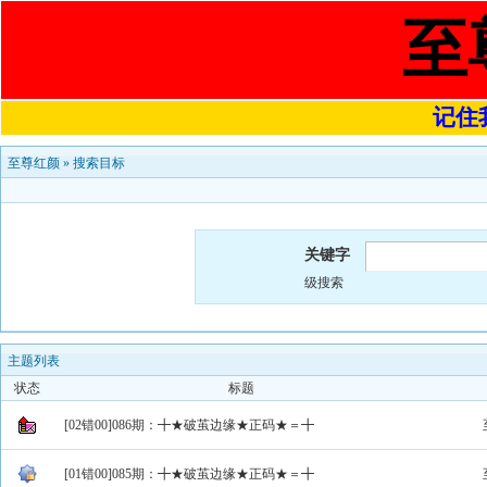
至
记住我
至尊红颜
»
搜索目标
关键字
级搜索
主题列表
状态
标题
[02错00]086期：╋★破茧边缘★正码★＝╋
[01错00]085期：╋★破茧边缘★正码★＝╋