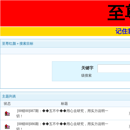
至
记住我
至尊红颜
»
搜索目标
关键字
级搜索
主题列表
状态
标题
[00错00]087期：◆◆五不中◆◆用心去研究，用实力说明一
切！
[00错00]086期：◆◆五不中◆◆用心去研究，用实力说明一
切！