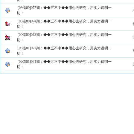
[03错00]077期：◆◆五不中◆◆用心去研究，用实力说明一
切！
[00错00]074期：◆◆五不中◆◆用心去研究，用实力说明一
切！
[00错00]073期：◆◆五不中◆◆用心去研究，用实力说明一
切！
[03错01]072期：◆◆五不中◆◆用心去研究，用实力说明一
切！
[02错01]071期：◆◆五不中◆◆用心去研究，用实力说明一
切！