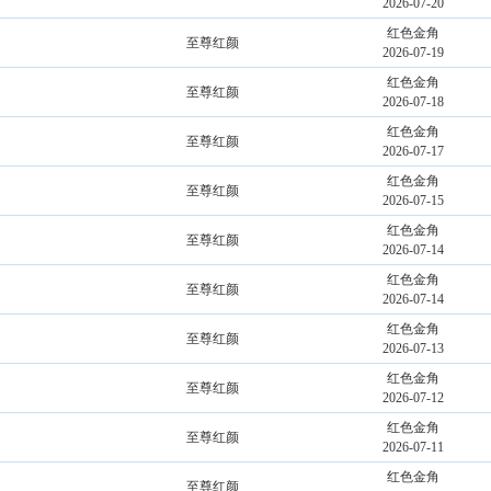
2026-07-20
红色金角
至尊红颜
2026-07-19
红色金角
至尊红颜
2026-07-18
红色金角
至尊红颜
2026-07-17
红色金角
至尊红颜
2026-07-15
红色金角
至尊红颜
2026-07-14
红色金角
至尊红颜
2026-07-14
红色金角
至尊红颜
2026-07-13
红色金角
至尊红颜
2026-07-12
红色金角
至尊红颜
2026-07-11
红色金角
至尊红颜