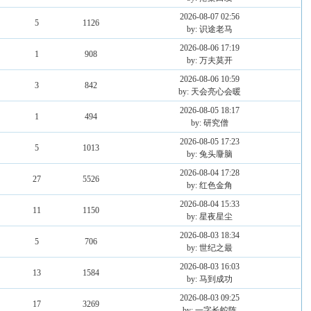
2026-08-07 02:56
5
1126
by: 识途老马
2026-08-06 17:19
1
908
by: 万夫莫开
2026-08-06 10:59
3
842
by: 天会亮心会暖
2026-08-05 18:17
1
494
by: 研究僧
2026-08-05 17:23
5
1013
by: 兔头麞脑
2026-08-04 17:28
27
5526
by: 红色金角
2026-08-04 15:33
11
1150
by: 星夜星尘
2026-08-03 18:34
5
706
by: 世纪之最
2026-08-03 16:03
13
1584
by: 马到成功
2026-08-03 09:25
17
3269
by: 一字长蛇阵