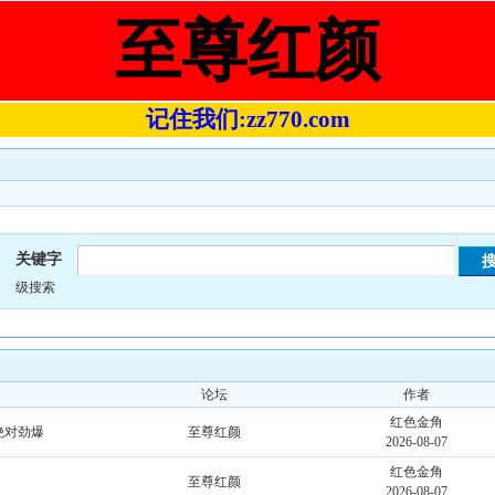
至尊红颜
记住我们:zz770.com
关键字
级搜索
论坛
作者
红色金角
绝对劲爆
至尊红颜
2026-08-07
红色金角
至尊红颜
2026-08-07