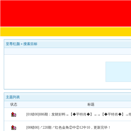
至尊红颜
»
搜索目标
主题列表
状态
标题
[01错00]086期：发财好料→【◆平特肖◆】→→【◆平特肖◆】→
[00错00]↗220期↗红色金角②中②12中10，更新完毕！