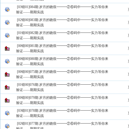
[03错01]084期:岁月的吻痕━━━②⑥码中━━━实力等你来
验证——期期实战
[02错00]083期:岁月的吻痕━━━②⑥码中━━━实力等你来
验证——期期实战
[01错00]082期:岁月的吻痕━━━②⑥码中━━━实力等你来
验证——期期实战
[00错00]081期:岁月的吻痕━━━②⑥码中━━━实力等你来
验证——期期实战
[00错00]080期:岁月的吻痕━━━②⑥码中━━━实力等你来
验证——期期实战
[00错00]075期:岁月的吻痕━━━②⑥码中━━━实力等你来
验证——期期实战
[01错00]076期:岁月的吻痕━━━②⑥码中━━━实力等你来
验证——期期实战
[00错00]079期:岁月的吻痕━━━②⑥码中━━━实力等你来
验证——期期实战
[03错01]078期:岁月的吻痕━━━②⑥码中━━━实力等你来
验证——期期实战
[02错01]077期:岁月的吻痕━━━②⑥码中━━━实力等你来
验证——期期实战