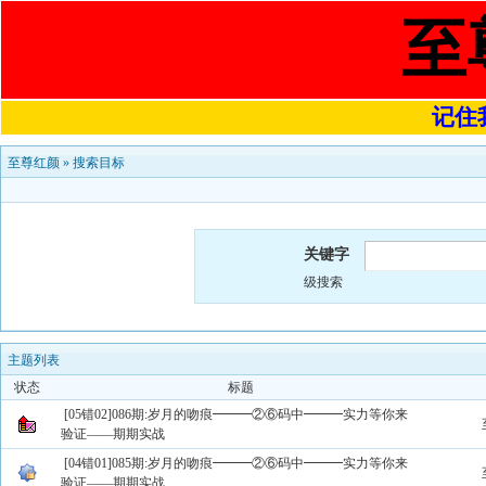
至
记住我
至尊红颜
»
搜索目标
关键字
级搜索
主题列表
状态
标题
[05错02]086期:岁月的吻痕━━━②⑥码中━━━实力等你来
验证——期期实战
[04错01]085期:岁月的吻痕━━━②⑥码中━━━实力等你来
验证——期期实战