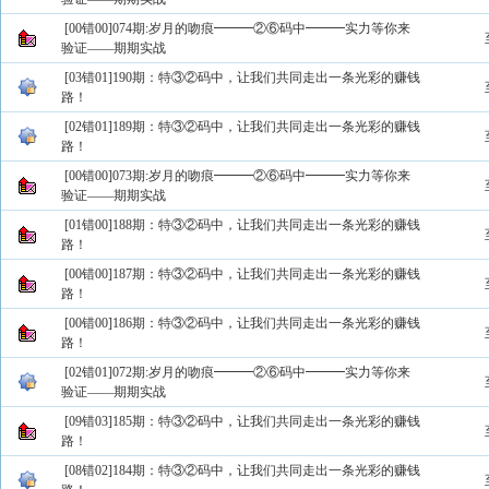
[00错00]074期:岁月的吻痕━━━②⑥码中━━━实力等你来
验证——期期实战
[03错01]190期：特③②码中，让我们共同走出一条光彩的赚钱
路！
[02错01]189期：特③②码中，让我们共同走出一条光彩的赚钱
路！
[00错00]073期:岁月的吻痕━━━②⑥码中━━━实力等你来
验证——期期实战
[01错00]188期：特③②码中，让我们共同走出一条光彩的赚钱
路！
[00错00]187期：特③②码中，让我们共同走出一条光彩的赚钱
路！
[00错00]186期：特③②码中，让我们共同走出一条光彩的赚钱
路！
[02错01]072期:岁月的吻痕━━━②⑥码中━━━实力等你来
验证——期期实战
[09错03]185期：特③②码中，让我们共同走出一条光彩的赚钱
路！
[08错02]184期：特③②码中，让我们共同走出一条光彩的赚钱