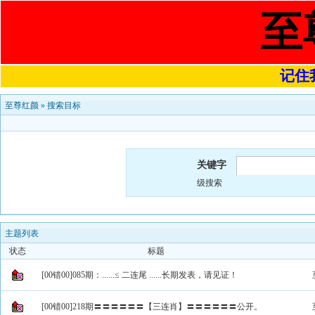
至
记住我
至尊红颜
»
搜索目标
关键字
级搜索
主题列表
状态
标题
[00错00]085期：......≤ 二连尾 ......长期发表，请见证！
[00错00]218期〓〓〓〓〓〓【三连肖】〓〓〓〓〓〓公开。