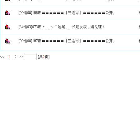
[00错00]188期〓〓〓〓〓〓【三连肖】〓〓〓〓〓〓公开。
[34错03]073期：......≤ 二连尾 ......长期发表，请见证！
[00错00]187期〓〓〓〓〓〓【三连肖】〓〓〓〓〓〓公开。
<<
1
2
>>
[共
2
页]