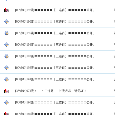
[00错00]197期〓〓〓〓〓〓【三连肖】〓〓〓〓〓〓公开。
[00错00]196期〓〓〓〓〓〓【三连肖】〓〓〓〓〓〓公开。
[00错00]195期〓〓〓〓〓〓【三连肖】〓〓〓〓〓〓公开。
[00错00]194期〓〓〓〓〓〓【三连肖】〓〓〓〓〓〓公开。
[00错00]193期〓〓〓〓〓〓【三连肖】〓〓〓〓〓〓公开。
[00错00]192期〓〓〓〓〓〓【三连肖】〓〓〓〓〓〓公开。
[00错00]191期〓〓〓〓〓〓【三连肖】〓〓〓〓〓〓公开。
[35错04]074期：......≤ 二连尾 ......长期发表，请见证！
[00错00]190期〓〓〓〓〓〓【三连肖】〓〓〓〓〓〓公开。
[00错00]189期〓〓〓〓〓〓【三连肖】〓〓〓〓〓〓公开。