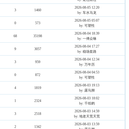
2026-08-05 12:20
3
1460
by: 车水马龙
2026-08-05 05:07
0
573
by: 可塑性
2026-08-04 18:39
68
35198
by: 一傅众咻
2026-08-04 17:27
9
3057
by: 稳场套路
2026-08-04 12:34
3
959
by: 万年历
2026-08-04 04:53
0
872
by: 可塑性
2026-08-03 19:13
4
1819
by: 露马脚
2026-08-03 18:02
1
2324
by: 千纸鹤
2026-08-03 14:59
3
2518
by: 地老天荒天荒
2026-08-03 13:59
2
1342