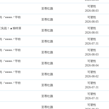
可塑性
至尊红颜
2026-08-03
Ⅱ 肖↗≡≡≡≡↗平特
可塑性
至尊红颜
2026-08-05
验证实战！▲独特算
可塑性
至尊红颜
2026-08-01
Ⅱ 肖↗≡≡≡≡↗平特
可塑性
至尊红颜
2026-07-31
Ⅱ 肖↗≡≡≡≡↗平特
可塑性
至尊红颜
2026-08-03
Ⅱ 肖↗≡≡≡≡↗平特
可塑性
至尊红颜
2026-08-04
Ⅱ 肖↗≡≡≡≡↗平特
可塑性
至尊红颜
2026-08-02
Ⅱ 肖↗≡≡≡≡↗平特
可塑性
至尊红颜
2026-07-31
可塑性
至尊红颜
2026-07-31
可塑性
至尊红颜