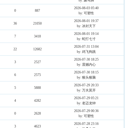
by: 露马脚
2026-08-03 05:40
0
887
by: 可塑性
2026-08-01 19:37
36
21050
by: 冰封天下
2026-08-01 19:14
7
3418
by: 蛇打七寸
2026-07-31 13:04
22
12682
by: 鸡飞狗跳
2026-07-30 18:25
3
2527
by: 震撼内心
2026-07-30 18:15
6
2575
by: 猴头猴脑
2026-07-29 20:33
5
5888
by: 万夫莫开
2026-07-29 05:21
4
4282
by: 老迈龙钟
2026-07-29 00:36
0
2628
by: 可塑性
2026-07-28 23:16
3
4623