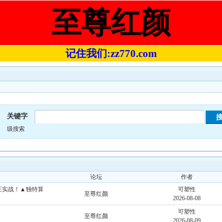
至尊红颜
记住我们:zz770.com
关键字
级搜索
论坛
作者
验证实战！▲独特算
可塑性
至尊红颜
2026-08-08
可塑性
至尊红颜
2026-08-09