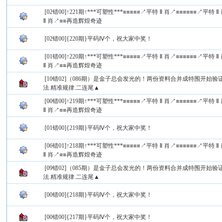
[02错00]↑221期↑***可塑性***≡≡≡≡≡↗平特 Ⅱ 肖↗≡≡≡≡≡≡↗平特 
Ⅱ 肖↗≡≡再造辉煌奇迹
[02错00]{220期}平码Ⅳ个，祝大家中奖！
[01错00]↑220期↑***可塑性***≡≡≡≡≡↗平特 Ⅱ 肖↗≡≡≡≡≡≡↗平特 
Ⅱ 肖↗≡≡再造辉煌奇迹
[10错02]（086期）是金子总会发光的！两份资料合并成特围开始
法.精准规律.二连尾▲
[00错00]↑219期↑***可塑性***≡≡≡≡≡↗平特 Ⅱ 肖↗≡≡≡≡≡≡↗平特 
Ⅱ 肖↗≡≡再造辉煌奇迹
[01错00]{219期}平码Ⅳ个，祝大家中奖！
[06错01]↑218期↑***可塑性***≡≡≡≡≡↗平特 Ⅱ 肖↗≡≡≡≡≡≡↗平特 
Ⅱ 肖↗≡≡再造辉煌奇迹
[09错02]（085期）是金子总会发光的！两份资料合并成特围开始
法.精准规律.二连尾▲
[00错00]{218期}平码Ⅳ个，祝大家中奖！
[00错00]{217期}平码Ⅳ个，祝大家中奖！