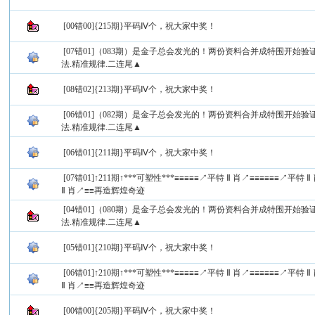
[00错00]{215期}平码Ⅳ个，祝大家中奖！
[07错01]（083期）是金子总会发光的！两份资料合并成特围开始
法.精准规律.二连尾▲
[08错02]{213期}平码Ⅳ个，祝大家中奖！
[06错01]（082期）是金子总会发光的！两份资料合并成特围开始
法.精准规律.二连尾▲
[06错01]{211期}平码Ⅳ个，祝大家中奖！
[07错01]↑211期↑***可塑性***≡≡≡≡≡↗平特 Ⅱ 肖↗≡≡≡≡≡≡↗平特 
Ⅱ 肖↗≡≡再造辉煌奇迹
[04错01]（080期）是金子总会发光的！两份资料合并成特围开始
法.精准规律.二连尾▲
[05错01]{210期}平码Ⅳ个，祝大家中奖！
[06错01]↑210期↑***可塑性***≡≡≡≡≡↗平特 Ⅱ 肖↗≡≡≡≡≡≡↗平特 
Ⅱ 肖↗≡≡再造辉煌奇迹
[00错00]{205期}平码Ⅳ个，祝大家中奖！