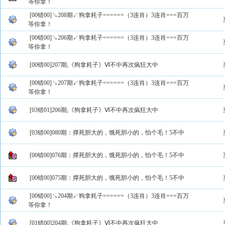
等你拿！
[00错00]↘208期↙狗拿耗子======（3连肖）3连肖===百万
等你拿！
[00错00]↘206期↙狗拿耗子======（3连肖）3连肖===百万
等你拿！
[00错00]207期;《狗拿耗子》Ⅵ不中再次疯狂大中
[00错00]↘207期↙狗拿耗子======（3连肖）3连肖===百万
等你拿！
[03错01]206期;《狗拿耗子》Ⅵ不中再次疯狂大中
[03错00]080期：撑死胆大的，饿死胆小的，怕个毛！5不中
[00错00]076期：撑死胆大的，饿死胆小的，怕个毛！5不中
[00错00]075期：撑死胆大的，饿死胆小的，怕个毛！5不中
[00错00]↘204期↙狗拿耗子======（3连肖）3连肖===百万
等你拿！
[01错00]204期;《狗拿耗子》Ⅵ不中再次疯狂大中