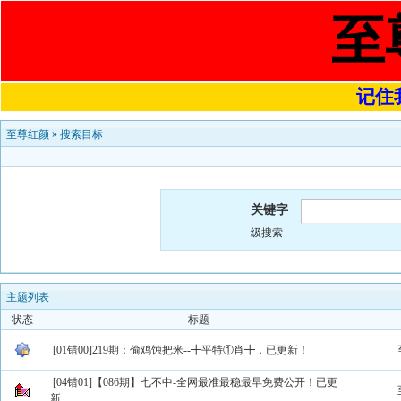
至
记住我
至尊红颜
»
搜索目标
关键字
级搜索
主题列表
状态
标题
[01错00]219期：偷鸡蚀把米--╋平特①肖╋，已更新！
[04错01]【086期】七不中-全网最准最稳最早免费公开！已更
新