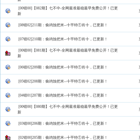
[00错00]【082期】七不中-全网最准最稳最早免费公开！已更
新
[08错02]211期：偷鸡蚀把米--╋平特①肖╋，已更新！
[07错02]210期：偷鸡蚀把米--╋平特①肖╋，已更新！
[00错00]【081期】七不中-全网最准最稳最早免费公开！已更
新
[06错02]209期：偷鸡蚀把米--╋平特①肖╋，已更新！
[05错02]208期：偷鸡蚀把米--╋平特①肖╋，已更新！
[04错01]207期：偷鸡蚀把米--╋平特①肖╋，已更新！
[00错00]【080期】七不中-全网最准最稳最早免费公开！已更
新
[03错00]206期：偷鸡蚀把米--╋平特①肖╋，已更新！
[02错00]205期：偷鸡蚀把米--╋平特①肖╋，已更新！