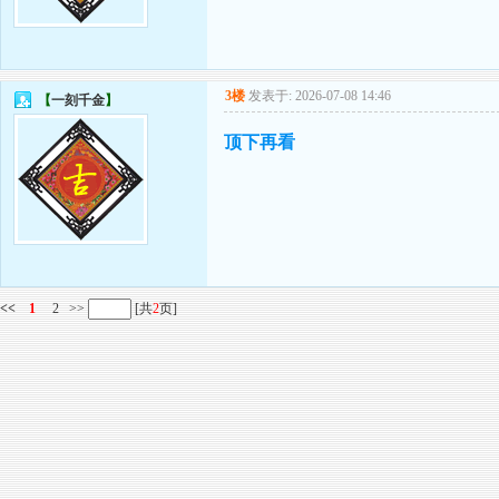
3楼
发表于: 2026-07-08 14:46
【
一刻千金
】
顶下再看
<<
1
2
>>
[共
2
页]