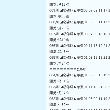
開獎 :马13准
069期:◢②④码◣单数05 07 09 11 17 19 
開獎 :猴35错
068期:◢②④码◣单数01 03 05 11 17 23 
開獎 :虎29准
067期:◢②④码◣单数03 07 09 13 15 17 
開獎 :鸡10错
066期:◢②④码◣单数09 11 15 19 21 25 
開獎 :鸡46准
065期:◢②④码◣单数01 09 13 19 21 29 
開獎 :羊24准
〓〓〓〓〓〓〓〓{10-8}
064期:◢②④码◣单数01 05 09 15 19 21 
開獎 :马01准
063期:◢②④码◣单数01 11 13 21 25 27 
開獎 :龙27准
062期:◢②④码◣单数01 05 09 11 19 21 
開獎 :牛30准