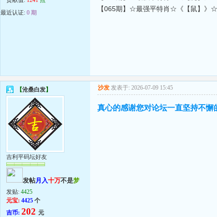
【065期】☆最强平特肖☆《【鼠】》☆
最近认证:
0 期
沙发
发表于: 2026-07-09 15:45
【
沧桑白发
】
真心的感谢您对论坛一直坚持不懈
吉利平码坛好友
发帖
月入
十万
不是
梦
发贴:
4425
元宝:
4425
个
202
吉币:
元