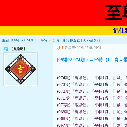
至
记住我
主题 :
[09错02]074期：→平特（1）肖→带给你造就千万不是梦想！
楼主
发表于: 2026-07-08 06:31
【
鹿鼎记
】
[09错02]074期：→平特（1）
(074期)『鹿鼎记』「平特1肖」〖鼠〗
(073期)『鹿鼎记』「平特1肖」〖猴〗
(072期)『鹿鼎记』「平特1肖」〖猪〗
(071期)『鹿鼎记』「平特1肖」〖虎〗
(070期)『鹿鼎记』「平特1肖」〖鼠〗
(069期)『鹿鼎记』「平特1肖」〖蛇〗
(068期)『鹿鼎记』「平特1肖」〖猪〗
(067期)『鹿鼎记』「平特1肖」〖龙〗