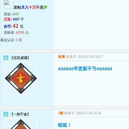
发帖
月入
十万
不是
梦
发贴:
4167
元宝:
4167
个
42
吉币:
元
贡献值:
43191
点
最近认证:
0 期
板凳
发表于: 2026-07-09 18:37
【
过目成诵
】
dddddd早更新不亏dddddd
3楼
发表于: 2026-07-09 16:56
【
一刻千金
】
呱呱！