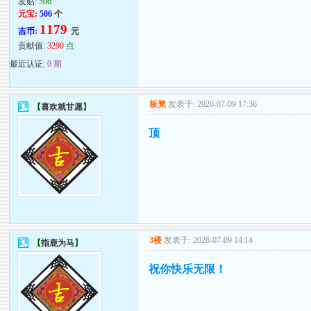
发贴:
506
元宝:
506
个
1179
吉币:
元
贡献值:
3290
点
最近认证:
0 期
板凳
发表于: 2026-07-09 17:36
【
喜欢就甘愿
】
顶
3楼
发表于: 2026-07-09 14:14
【
指鹿为马
】
祝你快乐无限！