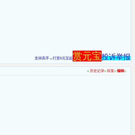
赏元宝
投诉举报
支持高手→打赏6元宝起
u
历史记录
u
回复
u
编辑
u