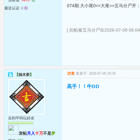
074期:大小尾0<<大尾>>五马分尸开：0
最近认证:
0 期
[ 此帖被五马分尸在2026-07-08 06:0
沙发
发表于: 2026-07-09 20:30
【
独木桥
】
高手！！牛DD
吉利平码坛好友
发帖
月入
十万
不是
梦