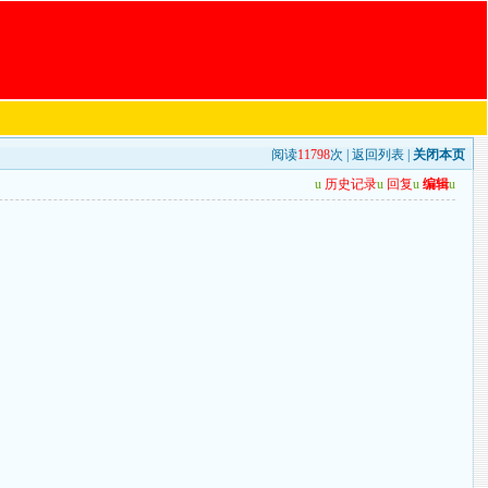
阅读
11798
次 |
返回列表
|
关闭本页
u
历史记录
u
回复
u
编辑
u