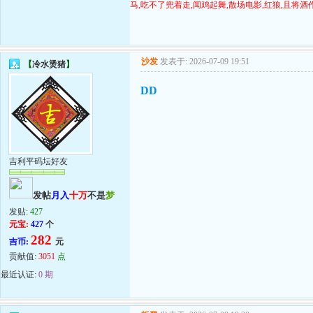
马,吃不了兜着走,闻鸡起舞,散场电影,红狼,且将酒
沙发
发表于: 2026-07-09 19:51
【
冷水烫猪
】
DD
吉利平码坛好友
发帖
月入
十万
不是
梦
发贴:
427
元宝:
427
个
282
吉币:
元
贡献值:
3051
点
最近认证:
0 期