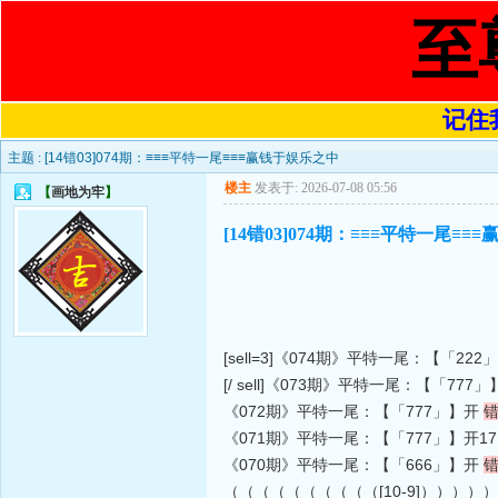
至
记住我
主题 :
[14错03]074期：≡≡≡平特一尾≡≡≡赢钱于娱乐之中
楼主
发表于: 2026-07-08 05:56
【
画地为牢
】
[14错03]074期：≡≡≡平特一尾≡
[sell=3]《074期》平特一尾：【「222
[/ sell]《073期》平特一尾：【「777」】
《072期》平特一尾：【「777」】开
《071期》平特一尾：【「777」】开17
《070期》平特一尾：【「666」】开
（（（（（（（（（（[10-9]））））