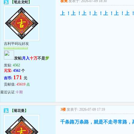
板凳
发表于: 2026-07-09 18:30
【
笔走龙蛇
】
上 ！上 ！上 ！上 ！上 ！上 ！上 
吉利平码坛好友
发帖
月入
十万
不是
梦
发贴:
4562
元宝:
4562
个
171
吉币:
元
贡献值:
45619
点
最近认证:
0 期
3楼
发表于: 2026-07-09 17:19
【
菊花曼
】
千条路万条路，就是不走寻常路，