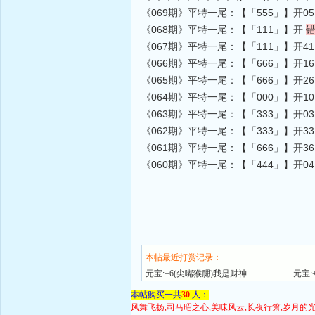
《069期》平特一尾：【「555」】开05 
《068期》平特一尾：【「111」】开
《067期》平特一尾：【「111」】开41
《066期》平特一尾：【「666」】开16 
《065期》平特一尾：【「666」】开26 
《064期》平特一尾：【「000」】开10
《063期》平特一尾：【「333」】开03
《062期》平特一尾：【「333」】开33
《061期》平特一尾：【「666」】开36 
《060期》平特一尾：【「444」】开04 
本帖最近打赏记录：
元宝:+6(尖嘴猴腮)我是财神
元宝:
本帖购买一共
30
人：
风舞飞扬,司马昭之心,美味风云,长夜行箫,岁月的光