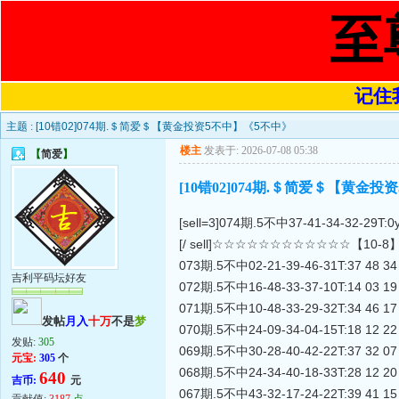
至
记住我
主题 :
[10错02]074期.＄简爱＄【黄金投资5不中】《5不中》
楼主
发表于: 2026-07-08 05:38
【
简爱
】
[10错02]074期.＄简爱＄【黄金
[sell=3]074期.5不中37-41-34-32-29T:0
[/ sell]☆☆☆☆☆☆☆☆☆☆☆☆【1
073期.5不中02-21-39-46-31T:37 48 34 4
吉利平码坛好友
072期.5不中16-48-33-37-10T:14 03 19 3
071期.5不中10-48-33-29-32T:34 46 17 0
发帖
月入
十万
不是
梦
070期.5不中24-09-34-04-15T:18 12 22 1
发贴:
305
069期.5不中30-28-40-42-22T:37 32 07 
元宝:
305
个
068期.5不中24-34-40-18-33T:28 12 20 3
640
吉币:
元
067期.5不中43-32-17-24-22T:39 41 15 3
贡献值:
3187
点