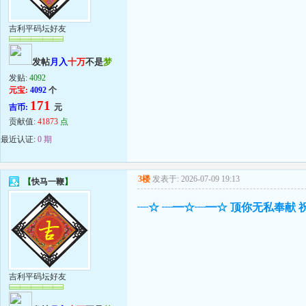
吉利平码坛好友
发帖
月入
十万
不是
梦
发贴:
4092
元宝:
4092
个
171
吉币:
元
贡献值:
41873
点
最近认证:
0 期
3楼
发表于: 2026-07-09 19:13
【
快马一鞭
】
┈☆ ┈━☆┈━☆ 顶你无私奉献 
吉利平码坛好友