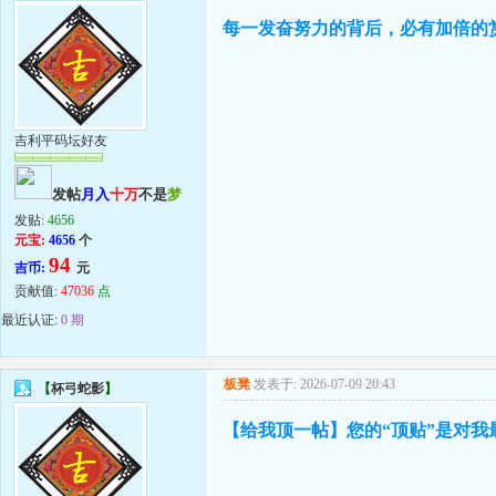
每一发奋努力的背后，必有加倍的
吉利平码坛好友
发帖
月入
十万
不是
梦
发贴:
4656
元宝:
4656
个
94
吉币:
元
贡献值:
47036
点
最近认证:
0 期
板凳
发表于: 2026-07-09 20:43
【
杯弓蛇影
】
【给我顶一帖】您的“顶贴”是对我最大