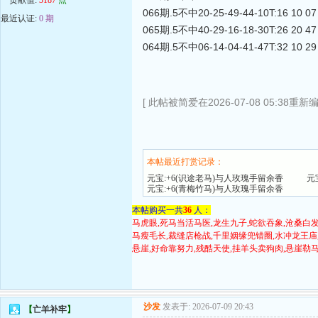
066期.5不中20-25-49-44-10T:16 10 07 
最近认证:
0 期
065期.5不中40-29-16-18-30T:26 20 47 3
064期.5不中06-14-04-41-47T:32 10 29 1
[ 此帖被简爱在2026-07-08 05:38重新编
本帖最近打赏记录：
元宝:+6(识途老马)与人玫瑰手留余香
元
元宝:+6(青梅竹马)与人玫瑰手留余香
本帖购买一共
36
人：
马虎眼,死马当活马医,龙生九子,蛇欲吞象,沧桑白发
马瘦毛长,裁缝店枪战,千里姻缘兜错圈,水冲龙王庙,
悬崖,好命靠努力,残酷天使,挂羊头卖狗肉,悬崖勒马
沙发
发表于: 2026-07-09 20:43
【
亡羊补牢
】