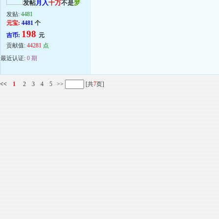
发帖
月入
十万
不是
梦
发贴:
4481
元宝:
4481
个
198
吉币:
元
贡献值:
44281
点
最近认证:
0 期
<<
1
2
3
4
5
>>
[共
7
页]