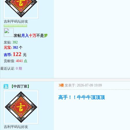
吉利平码坛好友
发帖
月入
十万
不是
梦
发贴:
392
元宝:
392
个
122
吉币:
元
贡献值:
4041
点
最近认证:
0 期
3楼
发表于: 2026-07-09 19:09
【
中四丁班
】
高手！！牛牛牛顶顶顶
吉利平码坛好友