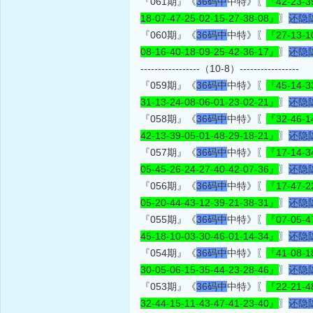
『061期』《
36码中
中特》〖
『42-23-39
18-07-47-25-02-15-27-38-08』
〗
还隐
『060期』《
36码中
中特》〖
『27-13-10
08-16-40-18-09-25-42-36-17』
〗
还隐
-----------------（10-8）-----------------
『059期』《
36码中
中特》〖
『45-14-33
31-13-24-08-06-01-23-02-21』
〗
还隐
『058期』《
36码中
中特》〖
『32-46-14
42-13-39-05-01-48-29-18-21』
〗
还隐
『057期』《
36码中
中特》〖
『17-14-34
05-45-26-24-27-40-42-07-36』
〗
还隐
『056期』《
36码中
中特》〖
『17-47-22
05-20-44-43-12-39-21-38-31』
〗
还隐
『055期』《
36码中
中特》〖
『07-05-47
45-18-10-03-30-46-01-14-34』
〗
还隐
『054期』《
36码中
中特》〖
『41-08-18
30-05-06-15-35-44-23-28-46』
〗
还隐
『053期』《
36码中
中特》〖
『22-21-48
32-44-15-11-43-47-41-23-40』
〗
还隐