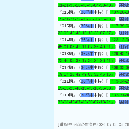
31-21-35-10-48-43-04-38-49』
〗
还隐
『016期』《
36码中
中特》〖
『37-26-18
05-21-27-22-40-28-20-36-48』
〗
还隐
『015期』《
36码中
中特》〖
『17-39-03
22-06-42-48-15-13-23-07-37』
〗
还隐
『014期』《
36码中
中特》〖
『23-12-06
45-01-03-42-11-07-35-40-21』
〗
还隐
『013期』《
36码中
中特》〖
『29-42-16
23-46-05-32-17-36-24-26-41』
〗
还隐
『012期』《
36码中
中特》〖
『08-33-36
09-14-26-42-49-03-32-45-15』
〗
还隐
『011期』《
36码中
中特》〖
『43-04-29
15-13-23-40-19-49-16-36-33』
〗
还隐
『010期』《
36码中
中特》〖
『37-31-48
33-04-45-07-43-36-02-18-24』
〗
还隐
[ 此帖被还隐隐作痛在2026-07-08 05:2