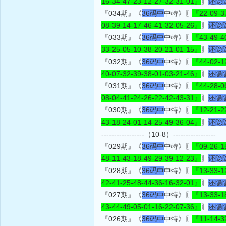
16-34-47-23-12-27-32-31-01』
〗
还隐
『034期』《
36码中
中特》〖
『22-09-37
08-39-14-17-46-41-32-05-26』
〗
还隐
『033期』《
36码中
中特》〖
『43-49-40
33-25-05-10-38-20-21-01-15』
〗
还隐
『032期』《
36码中
中特》〖
『44-02-12
40-07-32-39-38-01-03-21-46』
〗
还隐
『031期』《
36码中
中特》〖
『44-28-06
08-04-41-24-26-22-42-43-31』
〗
还隐
『030期』《
36码中
中特》〖
『12-21-22
43-18-24-01-14-25-49-36-04』
〗
还隐
-----------------（10-8）-----------------
『029期』《
36码中
中特》〖
『09-26-15
48-11-43-18-49-29-39-12-23』
〗
还隐
『028期』《
36码中
中特》〖
『13-33-12
42-41-25-48-44-36-16-32-01』
〗
还隐
『027期』《
36码中
中特》〖
『13-33-18
43-44-49-05-01-16-22-07-36』
〗
还隐
『026期』《
36码中
中特》〖
『11-14-32