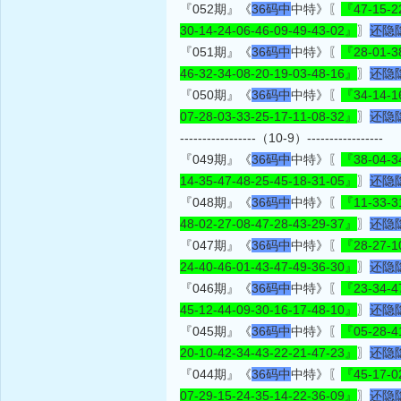
『052期』《
36码中
中特》〖
『47-15-22
30-14-24-06-46-09-49-43-02』
〗
还隐
『051期』《
36码中
中特》〖
『28-01-38
46-32-34-08-20-19-03-48-16』
〗
还隐
『050期』《
36码中
中特》〖
『34-14-16
07-28-03-33-25-17-11-08-32』
〗
还隐
-----------------（10-9）-----------------
『049期』《
36码中
中特》〖
『38-04-34
14-35-47-48-25-45-18-31-05』
〗
还隐
『048期』《
36码中
中特》〖
『11-33-31
48-02-27-08-47-28-43-29-37』
〗
还隐
『047期』《
36码中
中特》〖
『28-27-10
24-40-46-01-43-47-49-36-30』
〗
还隐
『046期』《
36码中
中特》〖
『23-34-47
45-12-44-09-30-16-17-48-10』
〗
还隐
『045期』《
36码中
中特》〖
『05-28-41
20-10-42-34-43-22-21-47-23』
〗
还隐
『044期』《
36码中
中特》〖
『45-17-02
07-29-15-24-35-14-22-36-09』
〗
还隐