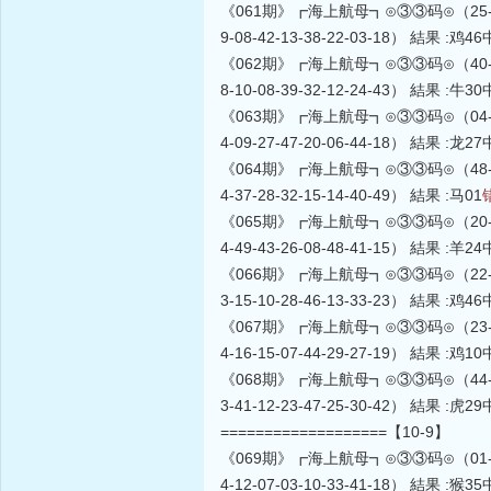
《061期》┏海上航母┓⊙③③码⊙（25-15-05-31-
9-08-42-13-38-22-03-18） 結果 :鸡46
《062期》┏海上航母┓⊙③③码⊙（40-17-31-18-
8-10-08-39-32-12-24-43） 結果 :牛30
《063期》┏海上航母┓⊙③③码⊙（04-19-41-29-
4-09-27-47-20-06-44-18） 結果 :龙27
《064期》┏海上航母┓⊙③③码⊙（48-34-36-16-
4-37-28-32-15-14-40-49） 結果 :马01
《065期》┏海上航母┓⊙③③码⊙（20-34-44-31-
4-49-43-26-08-48-41-15） 結果 :羊24
《066期》┏海上航母┓⊙③③码⊙（22-32-31-20-
3-15-10-28-46-13-33-23） 結果 :鸡46
《067期》┏海上航母┓⊙③③码⊙（23-30-34-06-
4-16-15-07-44-29-27-19） 結果 :鸡10
《068期》┏海上航母┓⊙③③码⊙（44-16-22-02-
3-41-12-23-47-25-30-42） 結果 :虎29
===================【10-9】
《069期》┏海上航母┓⊙③③码⊙（01-21-31-28-
4-12-07-03-10-33-41-18） 結果 :猴35