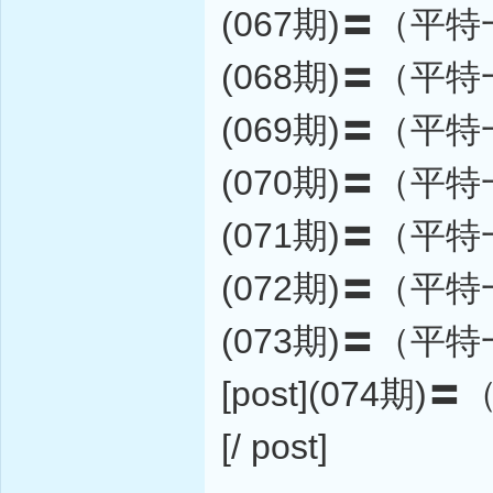
(067期)〓（平
(068期)〓（平
(069期)〓（平
(070期)〓（平
(071期)〓（平
(072期)〓（平
(073期)〓（平
[post](074
[/ post]