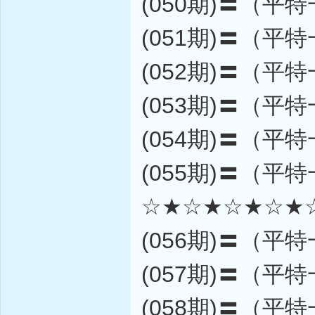
(050期)〓（平
(051期)〓（平
(052期)〓（平
(053期)〓（平
(054期)〓（平
(055期)〓（平
☆★☆★☆★☆★☆
(056期)〓（平
(057期)〓（平
(058期)〓（平