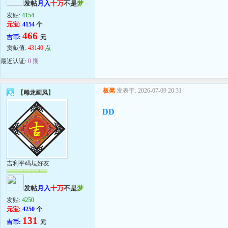
发帖
月入
十万
不是
梦
发贴:
4154
元宝:
4154
个
466
吉币:
元
贡献值:
43140
点
最近认证:
0 期
板凳
发表于: 2026-07-09 20:31
【
雕龙画凤
】
DD
吉利平码坛好友
发帖
月入
十万
不是
梦
发贴:
4250
元宝:
4250
个
131
吉币:
元