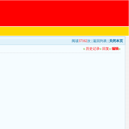
阅读
37162
次 |
返回列表
|
关闭本页
u
历史记录
u
回复
u
编辑
u