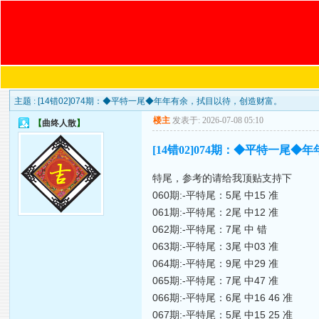
主题 :
[14错02]074期：◆平特一尾◆年年有余，拭目以待，创造财富。
楼主
发表于: 2026-07-08 05:10
【
曲终人散
】
[14错02]074期：◆平特一尾
特尾，参考的请给我顶贴支持下
060期:-平特尾：5尾 中15 准
061期:-平特尾：2尾 中12 准
062期:-平特尾：7尾 中 错
063期:-平特尾：3尾 中03 准
064期:-平特尾：9尾 中29 准
065期:-平特尾：7尾 中47 准
066期:-平特尾：6尾 中16 46 准
067期:-平特尾：5尾 中15 25 准