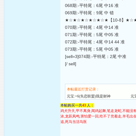
068期:-平特尾：6尾 中16 准
069期:-平特尾：9尾 中 错
★☆★☆★☆★☆★☆★【10-8】★☆
070期:-平特尾：4尾 中14 准
071期:-平特尾：5尾 中05 准
072期:-平特尾：4尾 中14 44 准
073期:-平特尾：5尾 中05 准
[sell=3]074期:-平特尾：2尾 中准
[/ sell]
本帖最近打赏记录：
元宝:+6(失恋联盟)我是财神
元宝
本帖购买一共
43
人：
鸡犬升天,甲不离身,闻鸡起舞,笔走龙蛇,不能没有
浓,龙跃凤鸣,害怕爱一回,吃不了兜着走,羊毛出在
追,死马当活马医