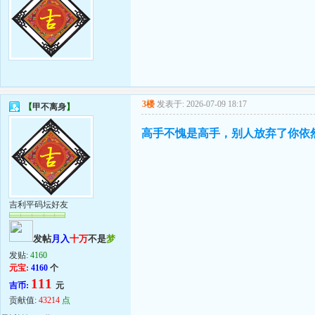
3楼
发表于: 2026-07-09 18:17
【
甲不离身
】
高手不愧是高手，别人放弃了你依
吉利平码坛好友
发帖
月入
十万
不是
梦
发贴:
4160
元宝:
4160
个
111
吉币:
元
贡献值:
43214
点