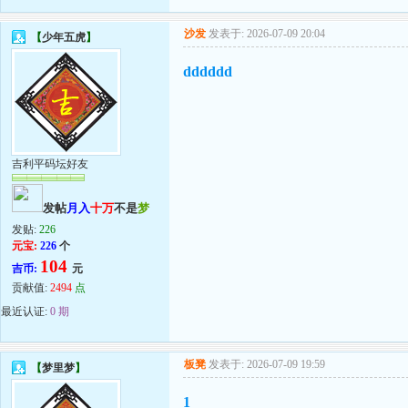
沙发
发表于: 2026-07-09 20:04
【
少年五虎
】
dddddd
吉利平码坛好友
发帖
月入
十万
不是
梦
发贴:
226
元宝:
226
个
104
吉币:
元
贡献值:
2494
点
最近认证:
0 期
板凳
发表于: 2026-07-09 19:59
【
梦里梦
】
1