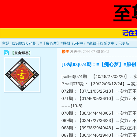
至
记住我
主题 :
[13错03]074期：≡【痴心梦】≡原创（5不中）≡赢钱于娱乐之中，已更新
楼主
发表于: 2026-07-08 05:05
【
蚕食鲸吞
】
[13错03]074期：≡【痴心梦】
[sell=3]074期：【40/48/27/03/
[/ sell]073期：【39/22/06/12/
072期：【37/11/05/25/13】→实力
071期：【01/46/05/36/10】→实力
------{10-8}
070期：【38/34/44/48/05】→实力
069期：【03/47/27/36/23】→实力
068期：【39/38/29/49/48】→实力
067期：【36/04/46/19/40】→实力