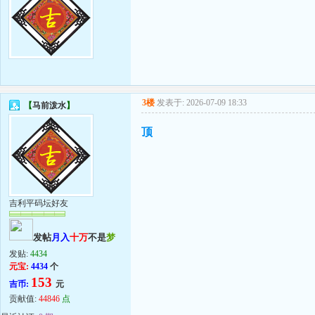
3楼
发表于: 2026-07-09 18:33
【
马前泼水
】
顶
吉利平码坛好友
发帖
月入
十万
不是
梦
发贴:
4434
元宝:
4434
个
153
吉币:
元
贡献值:
44846
点