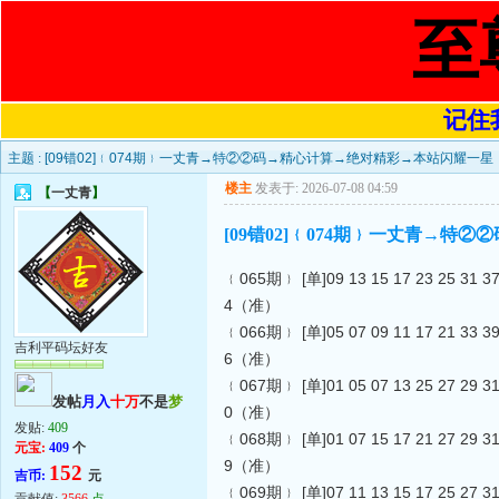
至
记住我
主题 :
[09错02]﹛074期﹜一丈青→特②②码→精心计算→绝对精彩→本站闪耀一星
楼主
发表于: 2026-07-08 04:59
【
一丈青
】
[09错02]﹛074期﹜一丈青→
﹛065期﹜ [单]09 13 15 17 23 25 31
4（准）
﹛066期﹜ [单]05 07 09 11 17 21 33
吉利平码坛好友
6（准）
﹛067期﹜ [单]01 05 07 13 25 27 29
发帖
月入
十万
不是
梦
0（准）
发贴:
409
﹛068期﹜ [单]01 07 15 17 21 27 29
元宝:
409
个
9（准）
152
吉币:
元
﹛069期﹜ [单]07 11 13 15 17 25 27
贡献值:
3566
点