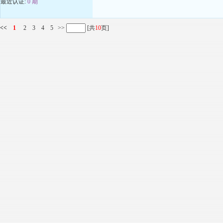
最近认证:
0 期
<<
1
2
3
4
5
>>
[共
10
页]