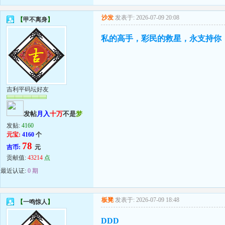
沙发
发表于: 2026-07-09 20:08
【
甲不离身
】
私的高手，彩民的救星，永支持你
吉利平码坛好友
发帖
月入
十万
不是
梦
发贴:
4160
元宝:
4160
个
78
吉币:
元
贡献值:
43214
点
最近认证:
0 期
板凳
发表于: 2026-07-09 18:48
【
一鸣惊人
】
DDD