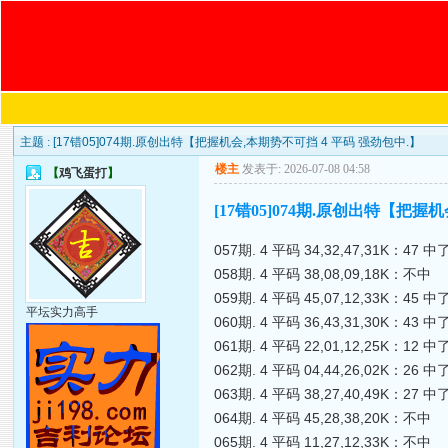
主题 :
[17错05]074期.原创出特【把握机会,本期势不可挡 4 平码 强劲包中.】
楼主
发表于: 2026-07-08 04:58
【
鸡飞蛋打
】
[17错05]074期.原创出特【把握
057期. 4 平码 34,32,47,31K：47 中
058期. 4 平码 38,08,09,18K：不中
059期. 4 平码 45,07,12,33K：45 中
平坛实力高手
060期. 4 平码 36,43,31,30K：43 中
061期. 4 平码 22,01,12,25K：12 中
062期. 4 平码 04,44,26,02K：26 中
063期. 4 平码 38,27,40,49K：27 中
064期. 4 平码 45,28,38,20K：不中
065期. 4 平码 11,27,12,33K：不中