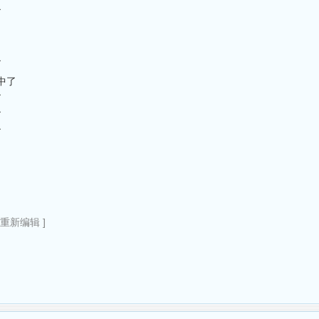
了
了
 中了
了
了
了
8重新编辑 ]