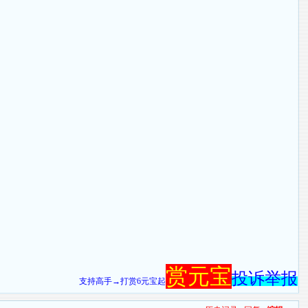
赏元宝
投诉举报
支持高手→打赏6元宝起