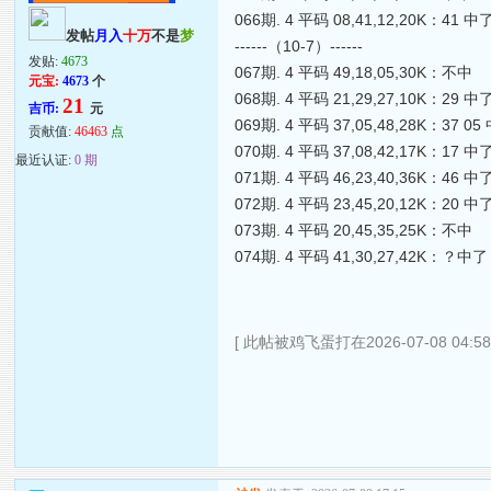
066期. 4 平码 08,41,12,20K：41 中
发帖
月入
十万
不是
梦
------（10-7）------
发贴:
4673
067期. 4 平码 49,18,05,30K：不中
元宝:
4673
个
068期. 4 平码 21,29,27,10K：29 中
21
吉币:
元
069期. 4 平码 37,05,48,28K：37 05
贡献值:
46463
点
070期. 4 平码 37,08,42,17K：17 中
最近认证:
0 期
071期. 4 平码 46,23,40,36K：46 中
072期. 4 平码 23,45,20,12K：20 中
073期. 4 平码 20,45,35,25K：不中
074期. 4 平码 41,30,27,42K：？中了
[ 此帖被鸡飞蛋打在2026-07-08 04:5