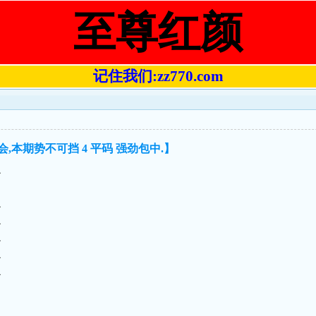
至尊红颜
记住我们:zz770.com
机会,本期势不可挡 4 平码 强劲包中.】
了
了
了
了
了
了