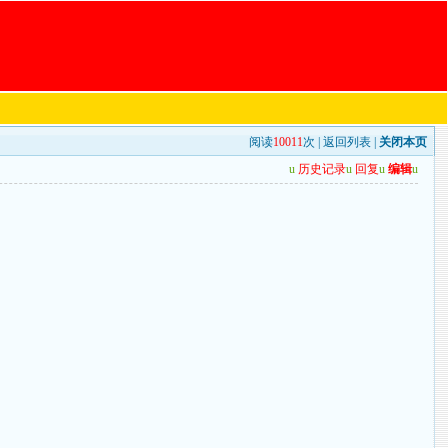
阅读
10011
次 |
返回列表
|
关闭本页
u
历史记录
u
回复
u
编辑
u