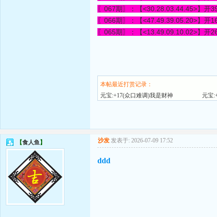
〖067期〗：【<30.28.03.44.45>】开
3
〖066期〗：【<47.49.39.05.20>】开
1
〖065期〗：【<13.49.09.10.02>】开
2
本帖最近打赏记录：
元宝:+17(众口难调)我是财神
元宝:
沙发
发表于: 2026-07-09 17:52
【
食人鱼
】
ddd