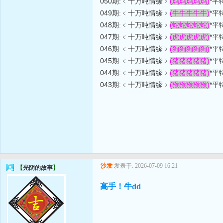
050期:﹤十万吨情缘﹥
(鸡鸡鸡鸡鸡)
*平特
049期:﹤十万吨情缘﹥
(牛牛牛牛牛)
*平特
048期:﹤十万吨情缘﹥
(蛇蛇蛇蛇蛇)
*平特
047期:﹤十万吨情缘﹥
(虎虎虎虎虎)
*平特
046期:﹤十万吨情缘﹥
(狗狗狗狗狗)
*平特
045期:﹤十万吨情缘﹥
(猪猪猪猪猪)
*平特
044期:﹤十万吨情缘﹥
(猪猪猪猪猪)
*平特
043期:﹤十万吨情缘﹥
(猴猴猴猴猴)
*平特
沙发
发表于: 2026-07-09 16:21
【
光阴的故事
】
高手！牛dd