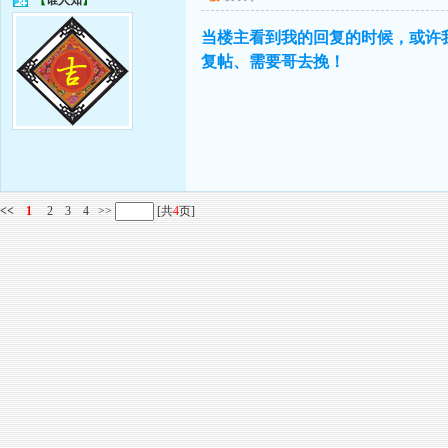
【
谁人知
】
当楼主看到我的回复的时候，或许我
复帖、需要哥去挽！
<<
1
2
3
4
>>
[共
4
页]