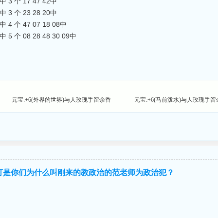
中 3 个 17 47 42中
中 3 个 23 28 20中
 4 个 47 07 18 08中
 5 个 08 28 48 30 09中
元宝:+6(外界的世界)与人玫瑰手留余香
元宝:+6(马前泼水)与人玫瑰手
可是你们为什么叫刚来的教政治的范老师为政治犯？