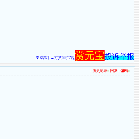
赏元宝
投诉举报
支持高手→打赏6元宝起
u
历史记录
u
回复
u
编辑
u