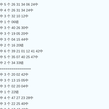
 5 个 26 31 34 06 24中
 4 个 26 31 34 24中
中 3 个 32 10 12中
中 1 个 06错
中 3 个 40 26 30中
中 3 个 19 05 20中
中 3 个 04 15 44中
中 2 个 16 20错
 6 个 39 21 01 12 41 42中
 5 个 35 07 40 25 47中
中 2 个 34 33错
================
中 3 个 20 02 42中
中 3 个 13 15 05中
中 3 个 02 20 04中
中 1 个 22错
 4 个 47 27 23 28中
中 3 个 22 25 40中