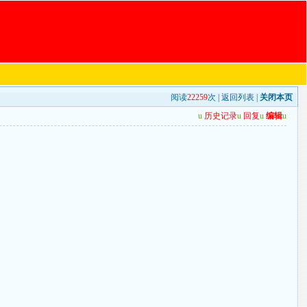
阅读
22259
次 |
返回列表
|
关闭本页
u
历史记录
u
回复
u
编辑
u