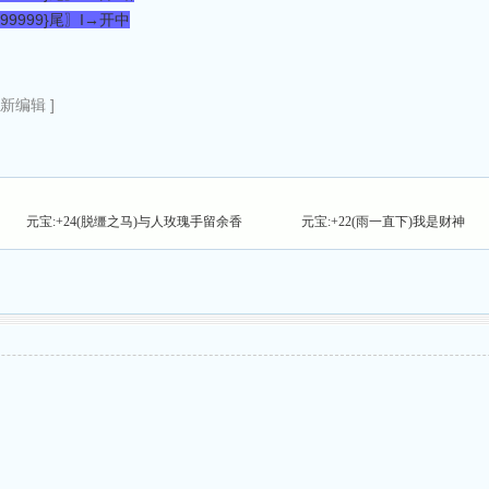
9999}尾〗I→开
中
重新编辑 ]
元宝:+24(脱缰之马)与人玫瑰手留余香
元宝:+22(雨一直下)我是财神