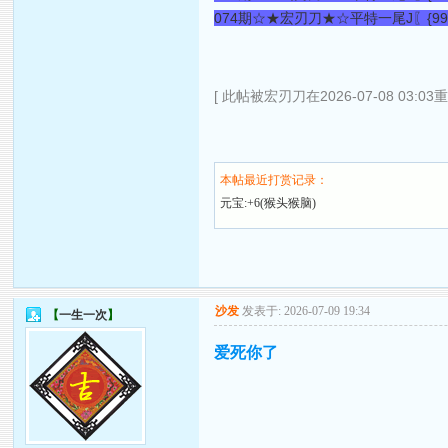
074期☆★宏刃刀★☆平特一尾J〖{999
[ 此帖被宏刃刀在2026-07-08 03:03
本帖最近打赏记录：
元宝:+6(猴头猴脑)
沙发
发表于: 2026-07-09 19:34
【
一生一次
】
爱死你了