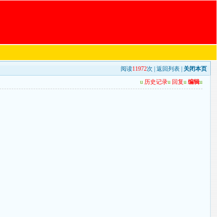
阅读
11972
次 |
返回列表
|
关闭本页
u
历史记录
u
回复
u
编辑
u