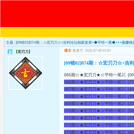
主题 :
[09错02]074期：☆宏刃刀☆+吉利论坛独家发表+◆平特一尾◆+++最赚钱资
楼主
发表于: 2026-07-08 03:03
【
宏刃刀
】
[09错02]074期：☆宏刃刀☆+
065期☆★宏刃刀★☆平特一尾J〖{000
066期☆★宏刃刀★☆平特一尾J〖{777
067期☆★宏刃刀★☆平特一尾J〖{444
068期☆★宏刃刀★☆平特一尾J〖{999
069期☆★宏刃刀★☆平特一尾J〖{333
070期☆★宏刃刀★☆平特一尾J〖{000
071期☆★宏刃刀★☆平特一尾J〖{333
072期☆★宏刃刀★☆平特一尾J〖{111
073期☆★宏刃刀★☆平特一尾J〖{666