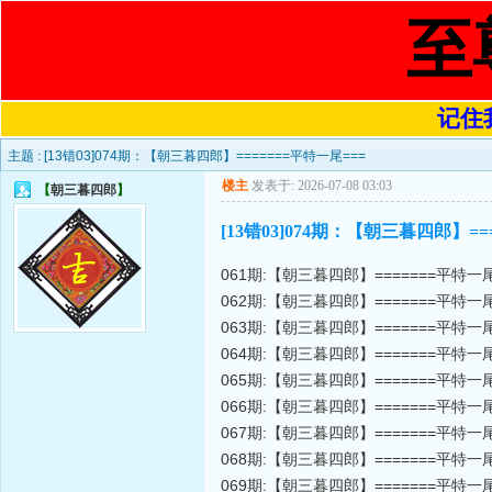
至
记住我
主题 :
[13错03]074期：【朝三暮四郎】=======平特一尾===
楼主
发表于: 2026-07-08 03:03
【
朝三暮四郎
】
[13错03]074期：【朝三暮四郎】==
061期:【朝三暮四郎】=======平特一尾==
062期:【朝三暮四郎】=======平特一尾=
063期:【朝三暮四郎】=======平特一尾==
064期:【朝三暮四郎】=======平特一尾=
065期:【朝三暮四郎】=======平特一尾=
066期:【朝三暮四郎】=======平特一尾=
067期:【朝三暮四郎】=======平特一尾=
068期:【朝三暮四郎】=======平特一尾=
069期:【朝三暮四郎】=======平特一尾=