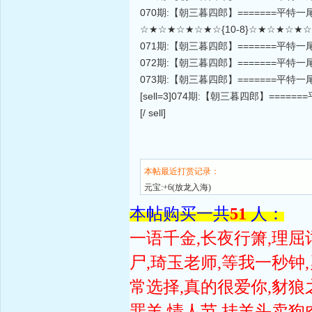
070期:【朝三暮四郎】=======平特一尾=
☆★☆★☆★☆★☆{10-8}☆★☆★☆★
071期:【朝三暮四郎】=======平特一尾=
072期:【朝三暮四郎】=======平特一尾=
073期:【朝三暮四郎】=======平特一尾=
[sell=3]074期:【朝三暮四郎】======
[/ sell]
本帖最近打赏记录：
元宝:+6(放龙入海)
本帖购买一共
51
人：
一语千金,长夜行箫,理屈
尸,琦玉老师,等我一秒钟
常选择,真的很爱你,豺狼
罪羊,情人节,挂羊头卖狗