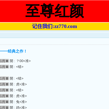
至尊红颜
记住我们:zz770.com
肖〗━━经典之作！
1肖〓
開 : ？00<准>
1肖〓
開 : <错>
1肖〓
開 : <错>
1肖〓
開 : 虎<准>
1肖〓
開 : <错>
1肖〓
開 : 虎<准>
1肖〓
開 : 兔<准>
1肖〓
開 : 鸡<准>