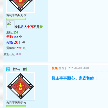
吉利平码坛好友
发帖
月入
十万
不是
梦
发贴:
256
元宝:
256
个
201
吉币:
元
贡献值:
2693
点
最近认证:
0 期
板凳
发表于: 2026-07-09 20:01
【
快马一鞭
】
楼主事事顺心，家庭和睦！
吉利平码坛好友