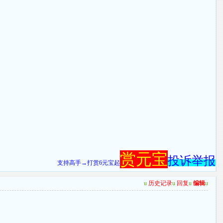
赏元宝
投诉举报
支持高手→打赏6元宝起
u
历史记录
u
回复
u
编辑
u