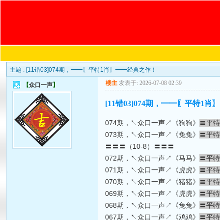
主题 :
[11错03]074期，━━〖平特1肖〗━━经典之作！
楼主
发表于: 2026-07-08 02:39
【
众口一声
】
[11错03]074期，━━〖平特1
074期，↖众口一声↗《狗狗》
〓平特
073期，↖众口一声↗《兔兔》
〓平特
〓〓〓（10-8）〓〓〓
072期，↖众口一声↗《马马》
〓平特
071期，↖众口一声↗《虎虎》
〓平特
070期，↖众口一声↗《猪猪》
〓平特
069期，↖众口一声↗《虎虎》
〓平特
068期，↖众口一声↗《兔兔》
〓平特
067期，↖众口一声↗《鸡鸡》
〓平特