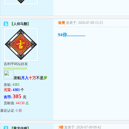
板凳
发表于: 2026-07-09 15:23
【
人仰马翻
】
94你................
吉利平码坛好友
发帖
月入
十万
不是
梦
发贴:
4383
元宝:
4383
个
305
吉币:
元
贡献值:
44130
点
最近认证:
0 期
3楼
发表于: 2026-07-09 09:42
【
乘龙佳婿
】