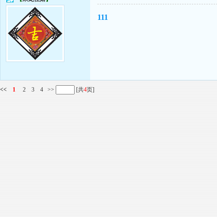
111
<<
1
2
3
4
>>
[共
4
页]