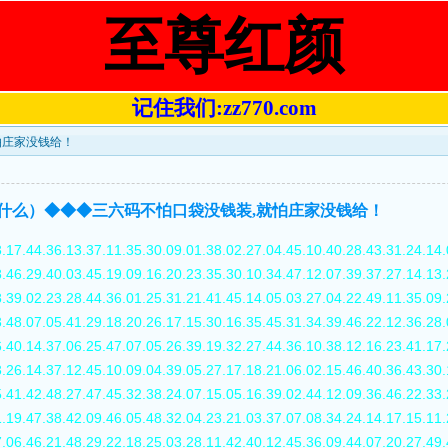
至尊红颜
记住我们:zz770.com
就怕庄家没钱给！
什么中什么）◆◆◆三六码不怕口袋没钱装,就怕庄家没钱给！
.17.44.36.13.37.11.35.30.09.01.38.02.27.04.45.10.40.28.43.31.24.14
.46.29.40.03.45.19.09.16.20.23.35.30.10.34.47.12.07.39.37.27.14.13
.39.02.23.28.44.36.01.25.31.21.41.45.14.05.03.27.04.22.49.11.35.09
.48.07.05.41.29.18.20.26.17.15.30.16.35.45.31.34.39.46.22.12.36.28
.40.14.37.06.25.47.07.05.26.39.19.32.27.44.36.10.38.12.16.23.41.17
.26.14.37.12.45.10.09.04.39.05.27.17.18.21.06.02.15.46.40.36.43.30
.41.42.48.27.47.45.32.38.24.07.15.05.16.39.02.44.12.09.36.46.22.33
.19.47.38.42.09.46.05.48.32.04.23.21.03.37.07.08.34.24.14.17.15.11
.06.46.21.48.29.22.18.25.03.28.11.42.40.12.45.36.09.44.07.20.27.49