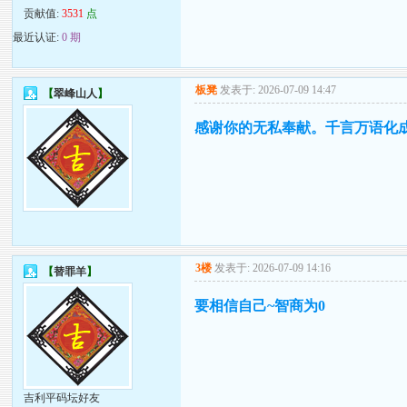
贡献值:
3531
点
最近认证:
0 期
板凳
发表于: 2026-07-09 14:47
【
翠峰山人
】
感谢你的无私奉献。千言万语化成
3楼
发表于: 2026-07-09 14:16
【
替罪羊
】
要相信自己~智商为0
吉利平码坛好友