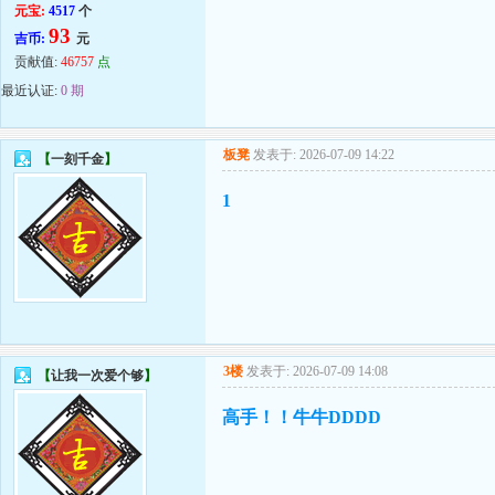
元宝:
4517
个
93
吉币:
元
贡献值:
46757
点
最近认证:
0 期
板凳
发表于: 2026-07-09 14:22
【
一刻千金
】
1
3楼
发表于: 2026-07-09 14:08
【
让我一次爱个够
】
高手！！牛牛DDDD