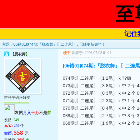
至
记住我
主题 :
[06错01]074期;『脱衣舞』〖二连尾〗，已经更新完毕！
楼主
发表于: 2026-07-08 01:11
【
脱衣舞
】
[06错01]074期;『脱衣舞』〖
074期;〖二连尾〗［1 2尾］ k ??赚
073期;〖二连尾〗［3 8尾］ k 中 2 个 4
072期;〖二连尾〗［0 3尾］ k 中 2 个 0
吉利平码坛好友
071期;〖二连尾〗［2 3尾］ k 中 1 个 
070期;〖二连尾〗［0 4尾］ k 中 2 个 1
发帖
月入
十万
不是
梦
069期;〖二连尾〗［2 7尾］ k 中 3 个 37
发贴:
249
068期;〖二连尾〗［1 9尾］ k 中 2 个 1
元宝:
249
个
558
吉币:
元
贡献值:
2605
点