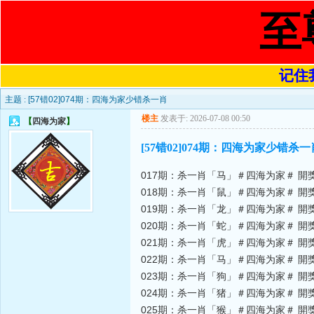
至
记住我
主题 :
[57错02]074期：四海为家少错杀一肖
楼主
发表于: 2026-07-08 00:50
【
四海为家
】
[57错02]074期：四海为家少错杀一
017期：杀一肖「马」＃四海为家＃ 開獎結
018期：杀一肖「鼠」＃四海为家＃ 開獎結
019期：杀一肖「龙」＃四海为家＃ 開獎結
020期：杀一肖「蛇」＃四海为家＃ 開獎結
021期：杀一肖「虎」＃四海为家＃ 開獎結
022期：杀一肖「马」＃四海为家＃ 開獎結
023期：杀一肖「狗」＃四海为家＃ 開獎結
024期：杀一肖「猪」＃四海为家＃ 開獎結
025期：杀一肖「猴」＃四海为家＃ 開獎結