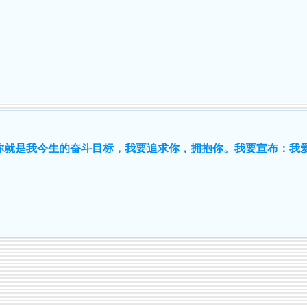
你就是我今生的奋斗目标，我要追求你，拥抱你。我要宣布：我