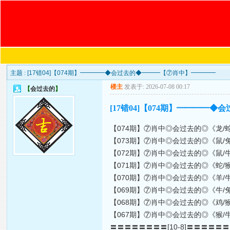
主题 :
[17错04]【074期】━━━━◆会过去的◆━━━【⑦肖中】━━━━
楼主
发表于: 2026-07-08 00:17
【
会过去的
】
[17错04]【074期】━━━
【074期】⑦肖中◎会过去的◎《龙/蛇/马
【073期】⑦肖中◎会过去的◎《鼠/兔/马
【072期】⑦肖中◎会过去的◎《鼠/牛/龙
【071期】⑦肖中◎会过去的◎《蛇/猴/鸡
【070期】⑦肖中◎会过去的◎《羊/牛/马
【069期】⑦肖中◎会过去的◎《牛/兔/蛇
【068期】⑦肖中◎会过去的◎《鸡/猴/马
【067期】⑦肖中◎会过去的◎《猴/牛/猪
〓〓〓〓〓〓〓〓[10-8]〓〓〓〓〓