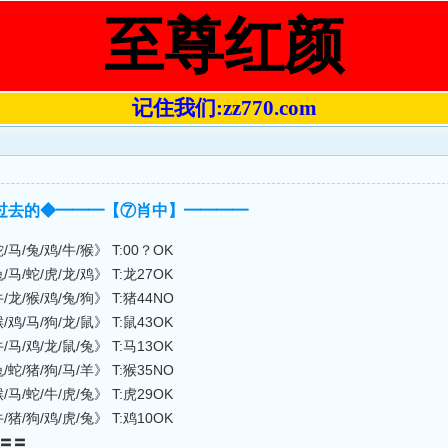
至尊红颜
记住我们:zz770.com
━◆会过去的◆━━━【⑦肖中】━━━━
/兔/鸡/牛/猴》 T:00？OK
/蛇/虎/龙/鸡》 T:龙27OK
/猴/鸡/兔/狗》 T:猪44NO
/马/狗/龙/鼠》 T:鼠43OK
/鸡/龙/鼠/兔》 T:马13OK
/猪/狗/马/羊》 T:猴35NO
/蛇/牛/虎/兔》 T:虎29OK
/狗/鸡/虎/兔》 T:鸡10OK
〓〓〓