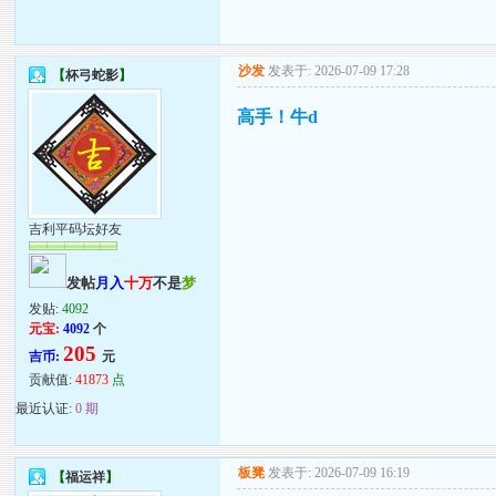
沙发
发表于: 2026-07-09 17:28
【
杯弓蛇影
】
高手！牛d
吉利平码坛好友
发帖
月入
十万
不是
梦
发贴:
4092
元宝:
4092
个
205
吉币:
元
贡献值:
41873
点
最近认证:
0 期
板凳
发表于: 2026-07-09 16:19
【
福运祥
】