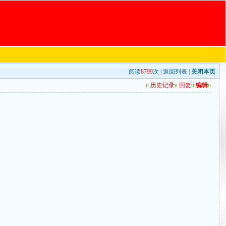
阅读
8799
次 |
返回列表
|
关闭本页
u
历史记录
u
回复
u
编辑
u