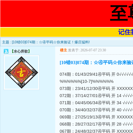
至
记住我
主题 :
[10错03]074期：☆④平码☆你来验证！爆庄猛料!
楼主
发表于: 2026-07-07 23:30
【
水心所欲
】
[10错03]074期：☆④平码☆你来
074期：01/43/29/41④平码 开 0√√√√√
%%%%%%[10-7]%%%%%%
073期：23/41/12/30④平码 开 XXXXXX
072期：37/14/27/01④平码 开 14 √√√√
071期：04/45/06/34④平码 开 34 √√√√
070期：34/40/32/37④平码 开 40 √√√√
069期：27/25/19/13④平码 开 XXXXXX
068期：28/27/32/17④平码 开 28 √√√√
067期：24/48/32/37④平码 开 XXXXXX