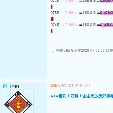
072期:
→②④码←
〓到底多深〓
02/05/0
s
073期:
→②④码←
〓到底多深〓
01/04/0
O
074期:
→②④码←
〓到底多深〓
01/05/0
s
[ 此帖被到底多深在2026-07-07 23:16
沙发
发表于: 2026-07-09 18:15
【
雨林
】
●●●精彩！好料！谢谢您的无私奉献