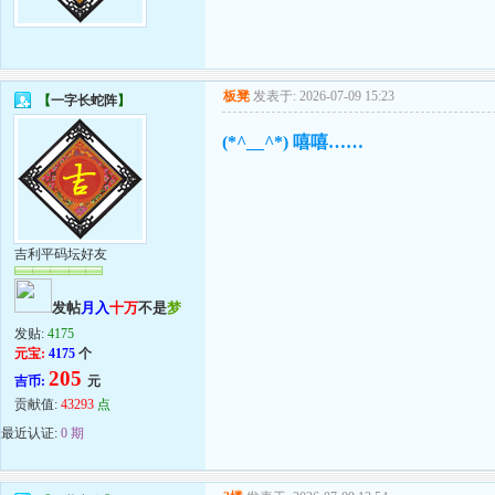
板凳
发表于: 2026-07-09 15:23
【
一字长蛇阵
】
(*^__^*) 嘻嘻……
吉利平码坛好友
发帖
月入
十万
不是
梦
发贴:
4175
元宝:
4175
个
205
吉币:
元
贡献值:
43293
点
最近认证:
0 期