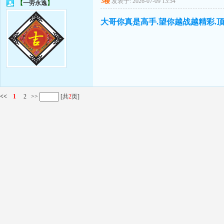
3楼
发表于: 2026-07-09 13:54
【
一劳永逸
】
大哥你真是高手.望你越战越精彩.
<<
1
2
>>
[共
2
页]