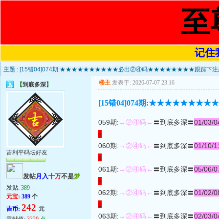
至
记住我
主题 :
[15错04]074期:★★★★★★★★★★必出②④码★★★★★★★★跟踪下
楼主
发表于: 2026-07-07 23:16
【
到底多深
】
[15错04]074期:★★★★★
059期:
→②④码←
〓到底多深〓
01/03/0
s
060期:
→②④码←
〓到底多深〓
01/10/1
吉利平码坛好友
s
061期:
→②④码←
〓到底多深〓
05/06/0
发帖
月入
十万
不是
梦
s
发贴:
389
062期:
→②④码←
〓到底多深〓
01/02/0
元宝:
389
个
s
242
吉币:
元
063期:
→②④码←
〓到底多深〓
02/03/0
贡献值:
3320
点