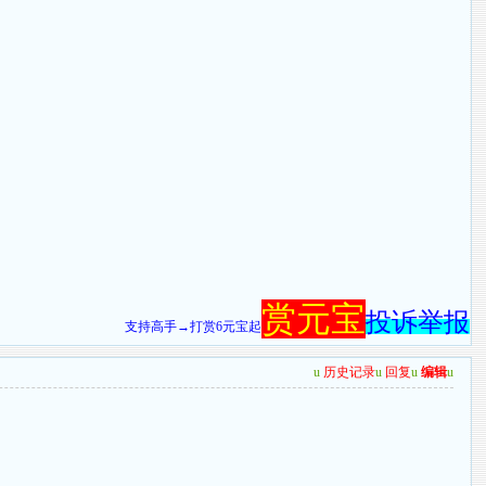
赏元宝
投诉举报
支持高手→打赏6元宝起
u
历史记录
u
回复
u
编辑
u