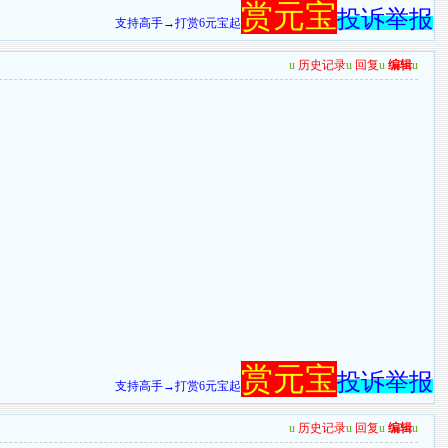
赏元宝
投诉举报
支持高手→打赏6元宝起
u
历史记录
u
回复
u
编辑
u
赏元宝
投诉举报
支持高手→打赏6元宝起
u
历史记录
u
回复
u
编辑
u