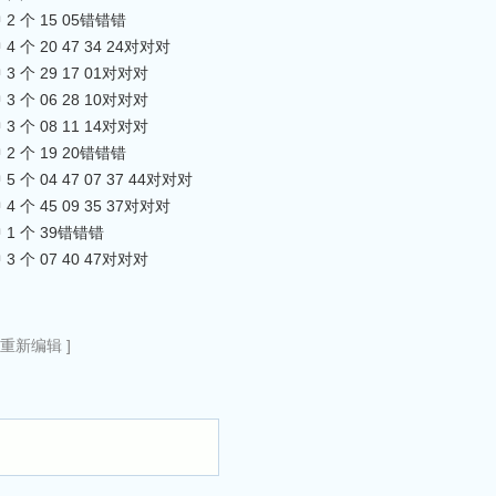
2 个 15 05错错错
个 20 47 34 24对对对
 个 29 17 01对对对
 个 06 28 10对对对
 个 08 11 14对对对
2 个 19 20错错错
个 04 47 07 37 44对对对
个 45 09 35 37对对对
1 个 39错错错
 个 07 40 47对对对
0重新编辑 ]