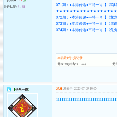
071期：●本港传递●平特一肖【《鸡鸡
最近认证:
31 期
★★★★★★★★★★★★★★★★★★★★
072期：●本港传递●平特一肖【《龙龙
073期：●本港传递●平特一肖【《虎虎
074期：●本港传递●平特一肖【《兔兔
本帖最近打赏记录：
元宝:+6(武当张三丰)
元
沙发
发表于: 2026-07-09 16:05
【
快马一鞭
】
111111111111111111111111111111111