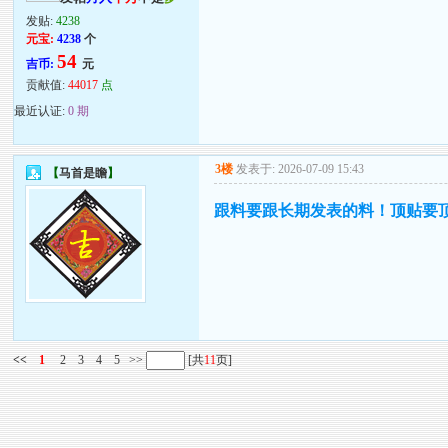
发贴:
4238
元宝:
4238
个
54
吉币:
元
贡献值:
44017
点
最近认证:
0 期
3楼
发表于: 2026-07-09 15:43
【
马首是瞻
】
跟料要跟长期发表的料！顶贴要
<<
1
2
3
4
5
>>
[共
11
页]