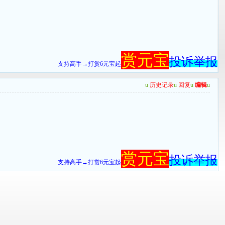
赏元宝
投诉举报
支持高手→打赏6元宝起
u
历史记录
u
回复
u
编辑
u
赏元宝
投诉举报
支持高手→打赏6元宝起