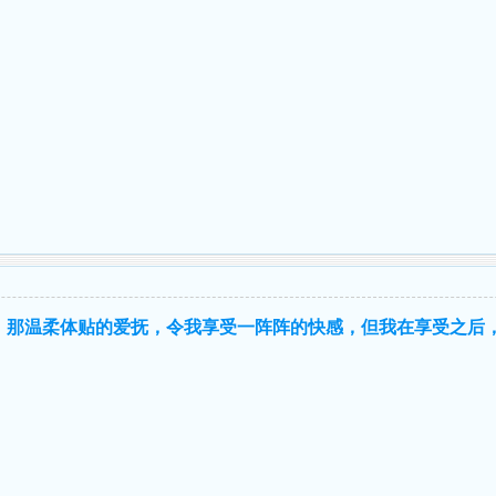
，那温柔体贴的爱抚，令我享受一阵阵的快感，但我在享受之后