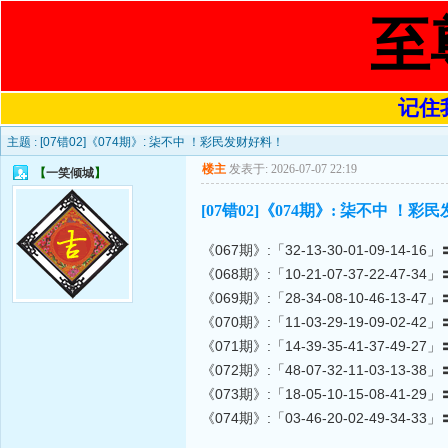
至
记住我
主题 :
[07错02]《074期》: 柒不中 ！彩民发财好料！
楼主
发表于: 2026-07-07 22:19
【
一笑倾城
】
[07错02]《074期》: 柒不中 ！
《067期》:「32-13-30-01-09-14-16」〓3
《068期》:「10-21-07-37-22-47-34」〓2
《069期》:「28-34-08-10-46-13-47」〓3
《070期》:「11-03-29-19-09-02-42」〓1
《071期》:「14-39-35-41-37-49-27」〓3
《072期》:「48-07-32-11-03-13-38」〓1
《073期》:「18-05-10-15-08-41-29」〓3
《074期》:「03-46-20-02-49-34-33