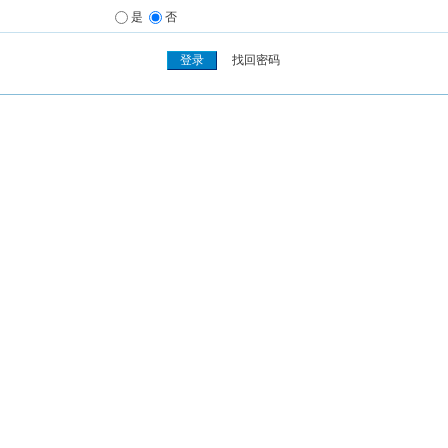
是
否
找回密码