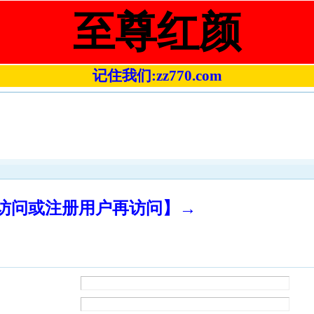
至尊红颜
记住我们:zz770.com
录访问或注册用户再访问】→