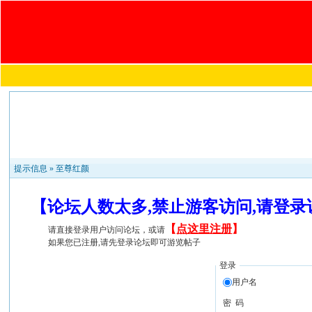
提示信息 »
至尊红颜
【论坛人数太多,禁止游客访问,请登
【
点这里注册
】
请直接登录用户访问论坛，或请
如果您已注册,请先登录论坛即可游览帖子
登录
用户名
密 码