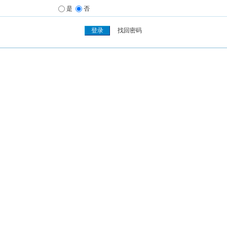
是
否
找回密码