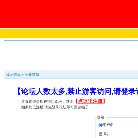
提示信息 »
至尊红颜
【论坛人数太多,禁止游客访问,请登
【
点这里注册
】
请直接登录用户访问论坛，或请
如果您已注册,请先登录论坛即可游览帖子
登录
用户名
密 码