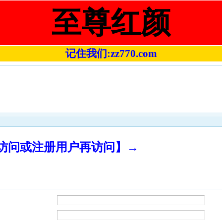
至尊红颜
记住我们:zz770.com
录访问或注册用户再访问】→