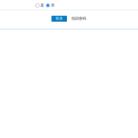
是
否
找回密码