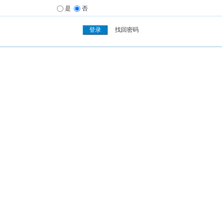
是
否
找回密码