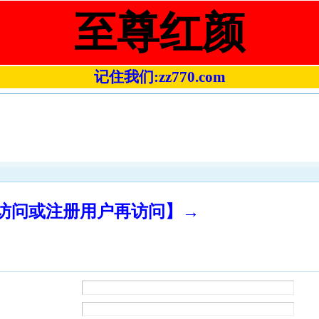
至尊红颜
记住我们:zz770.com
录访问或注册用户再访问】→