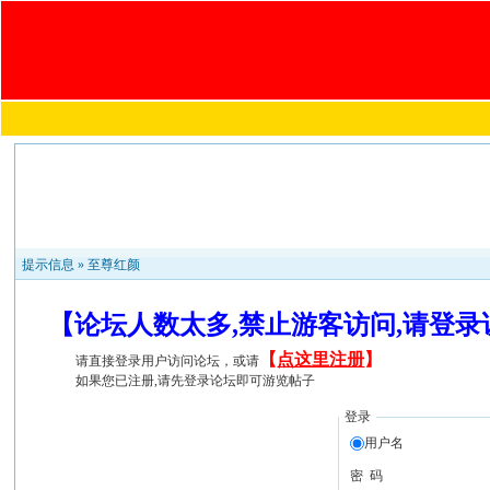
提示信息 »
至尊红颜
【论坛人数太多,禁止游客访问,请登
【
点这里注册
】
请直接登录用户访问论坛，或请
如果您已注册,请先登录论坛即可游览帖子
登录
用户名
密 码