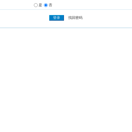
是
否
找回密码